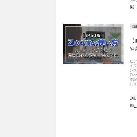
DATE
TAG
【
や
ビデ
トフ
ンス
Zo
本記
しま
DATE
TAG