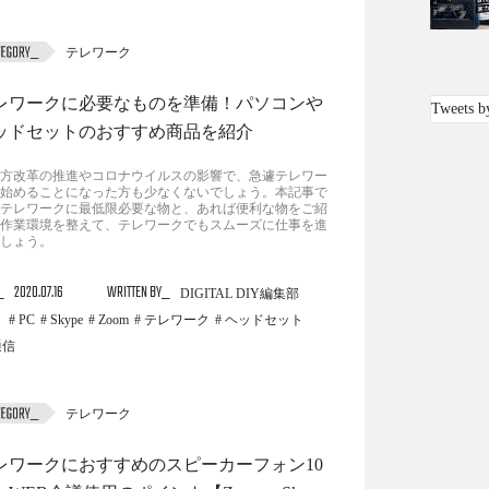
テレワーク
レワークに必要なものを準備！パソコンや
Tweets b
ッドセットのおすすめ商品を紹介
方改革の推進やコロナウイルスの影響で、急遽テレワー
始めることになった方も少なくないでしょう。本記事で
テレワークに最低限必要な物と、あれば便利な物をご紹
作業環境を整えて、テレワークでもスムーズに仕事を進
しょう。
2020.07.16
WRITTEN BY
DIGITAL DIY編集部
PC
Skype
Zoom
テレワーク
ヘッドセット
通信
テレワーク
レワークにおすすめのスピーカーフォン10