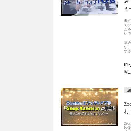
選
ミ
働き
でテ
ため
いで
快適
が、
する
DATE
TAG
Zo
利
Zo
映像