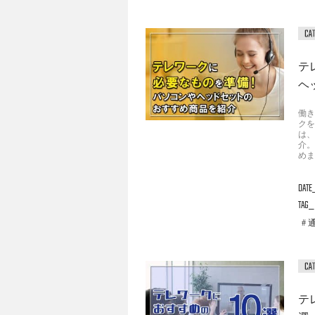
テ
ヘ
働き
クを
は、
介。
めま
DATE
TAG
テ