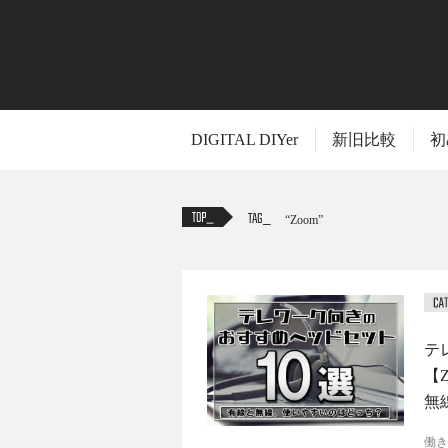
DIGITAL DIYer
新旧比較
初
TAG
Zoom
テ
【
無
働き