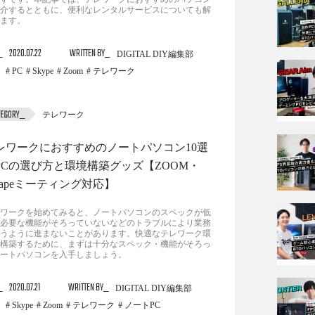
介するとともに、便利なレンタルサービスについても解
ます。
2020.07.22
WRITTEN BY
DIGITAL DIY編集部
PC
Skype
Zoom
テレワーク
テレワーク
レワークにおすすめのノートパソコン10選
PCの選び方と環境構築グッズ【ZOOM・
kyapeミーティング対応】
ワークを始めてみると、ノートパソコンのスペックが低
必要な機能がそろっていないなどのトラブルにより業務
うように進まないことがあります。快適なテレワーク環
構築するために、まずは十分なスペック・機能がそろっ
ートパソコンを入手しましょう。
2020.07.21
WRITTEN BY
DIGITAL DIY編集部
Skype
Zoom
テレワーク
ノートPC