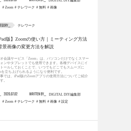
2020.07.07
WRITTEN BY
DIGITAL DIY編集部
Zoom
テレワーク
無料
画像
テレワーク
iPad版】Zoomの使い方｜ミーティング方法
背景画像の変更方法を解説
オ会議サービス「Zoom」は、パソコンだけでなくスマー
ォンやタブレットでも使用できます。各種デバイスにイ
トールしておくことで、いつでもどこでもスムーズに
omを立ち上げられるようになり便利です。
事では、iPad版のZoomアプリの使用方法についてご紹介
す。
2020.07.02
WRITTEN BY
DIGITAL DIY編集部
Zoom
テレワーク
無料
画像
設定