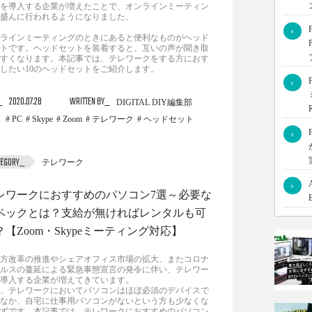
を導入する企業が増えたことで、オンラインミーティン
盛んに行われるようになりました。
›
ラインミーティングのときにあると便利なものがヘッド
トです。ヘッドセットを装着すると、互いの声が聞き取
すくなります。本記事では、テレワークをする方におす
したい10のヘッドセットをご紹介します。
›
2020.07.28
WRITTEN BY
DIGITAL DIY編集部
PC
Skype
Zoom
テレワーク
ヘッドセット
›
テレワーク
›
レワークにおすすめのパソコン7選～必要な
ペックとは？支給が無ければレンタルも可
？【Zoom・Skypeミーティング対応】
方改革の推進やシェアオフィス市場の拡大、またコロナ
ルスの蔓延による緊急事態宣言の発令に伴い、テレワー
導入する企業が増えてきています。
、テレワークにおいてパソコンはほぼ必須のデバイスで
なか、自宅に仕事用パソコンがないという方も少なくな
ずです。本記事では、テレワークにおすすめのパソコン