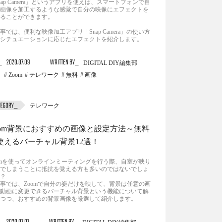
nap Camera」というアプリを使えば、スマートフォンで自
画像を加工するような感覚で自分の映像にエフェクトを
ることができます。
事では、便利な映像加工アプリ「Snap Camera」の使い方
シチュエーションに応じたエフェクトを紹介します。
2020.07.09
WRITTEN BY
DIGITAL DIY編集部
Zoom
テレワーク
無料
画像
テレワーク
oom背景におすすめの画像と設定方法～無料
使えるバーチャル背景12選！
omを使ってオンラインミーティングを行う際、自室が映り
でしまうことに抵抗を覚える方も多いのではないでしょ
？
事では、Zoomで自分の姿だけを映して、背景は任意の画
動画に変更できるバーチャル背景という機能について解
つつ、おすすめの背景画像を厳選して紹介します。