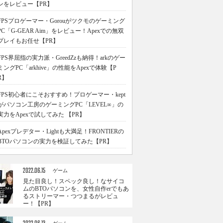
ンをレビュー【PR】
FPSプロゲーマー・Gorouがツクモのゲーミング
PC「G-GEAR Aim」をレビュー！Apexでの無双
プレイもお任せ【PR】
FPS界屈指の実力派・GreedZzも納得！arkのゲー
ミングPC「arkhive」の性能をApexで体験【P
R】
FPS初心者にこそおすすめ！プロゲーマー・kept
がパソコン工房のゲーミングPC「LEVEL∞」の
実力をApexで試してみた 【PR】
Apexプレデター・Lightも大満足！FRONTIERの
BTOパソコンの実力を検証してみた【PR】
2022.06.15
ゲーム
見た目良し！スペック良し！なサイコ
ムのBTOパソコンを、女性自作erでもあ
るストリーマー・つつまるがレビュ
ー！【PR】