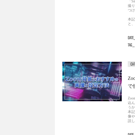
「S
撮り
つけ
本記
と、
DATE
TAG
Z
で
Zo
込ん
うか
本記
像や
説し