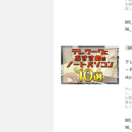
を紹
説し
DATE
TAG
テ
～
s
テレ
い、
が思
境を
たノ
DATE
TAG