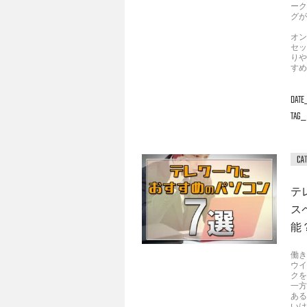
ーク
グが
オン
セッ
りや
すめ
DATE
TAG
テ
ス
能
働き
ウイ
クを
一方
ある
いは