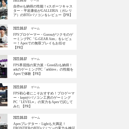
2022.06.13
ゲーム
自作erも納得の性能！eスポーツキャス
ター・平岩康佑がGALLERIA（ガレリ
ア）のBTOパソコンをレビュー【PR】
2022.06.07
ゲーム
FPSプロゲーマー・Gorouがツクモのゲ
ーミングPC「G-GEAR Aim」をレビュ
ー！Apexでの無双プレイもお任せ
【PR】
2022.06.07
ゲーム
FPS界屈指の実力派・GreedZzも納得！
arkのゲーミングPC「arkhive」の性能を
Apexで体験【PR】
2022.06.07
ゲーム
FPS初心者にこそおすすめ！プロゲーマ
ー・keptがパソコン工房のゲーミング
PC「LEVEL∞」の実力をApexで試して
みた 【PR】
2022.06.03
ゲーム
Apexプレデター・Lightも大満足！
FRONTIERのBTOパソコンの実力を検証