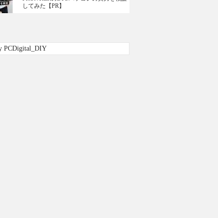
してみた【PR】
y PCDigital_DIY