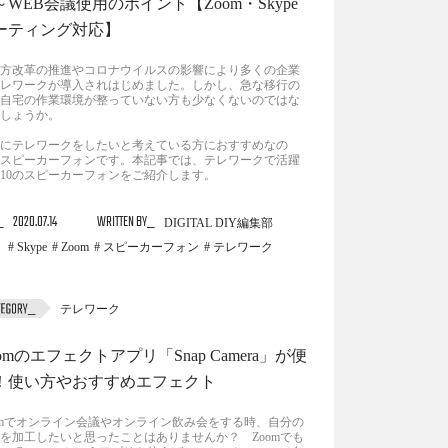
～WEB会議使用のポイント【Zoom・Skype
ーティング対応】
方改革の推進やコロナウイルスの影響により多くの企業
レワークが導入されはじめました。しかし、急な移行の
自宅の作業環境が整っていない方も少なくないのではな
しょうか。
にテレワークをしたいと考えている方におすすめなの
スピーカーフォンです。本記事では、テレワークで活躍
10のスピーカーフォンをご紹介します。
2020.07.14
WRITTEN BY
DIGITAL DIY編集部
Skype
Zoom
スピーカーフォン
テレワーク
テレワーク
omのエフェクトアプリ「Snap Camera」が便
！使い方やおすすめエフェクト
omでオンライン会議やオンライン飲み会をする時、自分の
を加工したいと思ったことはありませんか？ Zoomでも