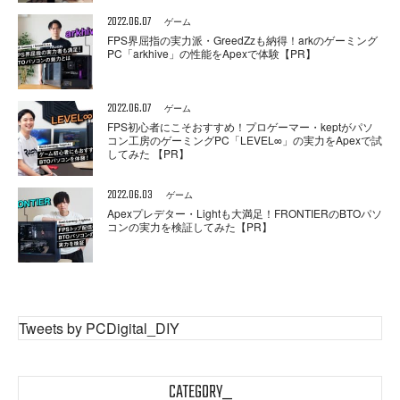
2022.06.07
ゲーム
FPS界屈指の実力派・GreedZzも納得！arkのゲーミング
PC「arkhive」の性能をApexで体験【PR】
2022.06.07
ゲーム
FPS初心者にこそおすすめ！プロゲーマー・keptがパソ
コン工房のゲーミングPC「LEVEL∞」の実力をApexで試
してみた 【PR】
2022.06.03
ゲーム
Apexプレデター・Lightも大満足！FRONTIERのBTOパソ
コンの実力を検証してみた【PR】
Tweets by PCDigital_DIY
CATEGORY_