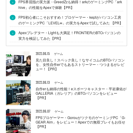
›
FPS界屈指の実力派・GreedZzも納得！arkのゲーミングPC「ark
hive」の性能をApexで体験【PR】
›
FPS初心者にこそおすすめ！プロゲーマー・keptがパソコン工房
のゲーミングPC「LEVEL∞」の実力をApexで試してみた 【PR】
›
Apexプレデター・Lightも大満足！FRONTIERのBTOパソコンの
実力を検証してみた【PR】
2022.06.15
ゲーム
見た目良し！スペック良し！なサイコムのBTOパソコン
を、女性自作erでもあるストリーマー・つつまるがレビ
ュー！【PR】
2022.06.13
ゲーム
自作erも納得の性能！eスポーツキャスター・平岩康佑が
GALLERIA（ガレリア）のBTOパソコンをレビュー
【PR】
2022.06.07
ゲーム
FPSプロゲーマー・GorouがツクモのゲーミングPC「G-
GEAR Aim」をレビュー！Apexでの無双プレイもお任せ
【PR】