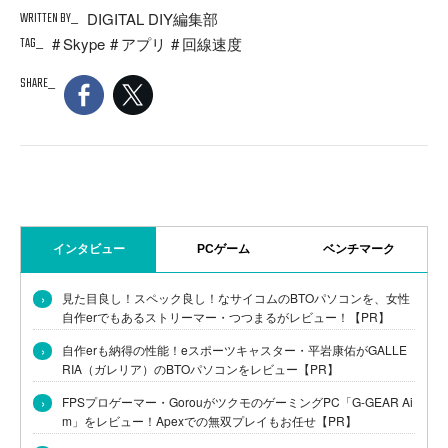
WRITTEN BY
DIGITAL DIY編集部
TAG
Skype
アプリ
回線速度
SHARE
インタビュー
PCゲーム
ベンチマーク
›
見た目良し！スペック良し！なサイコムのBTOパソコンを、女性
自作erでもあるストリーマー・つつまるがレビュー！【PR】
›
自作erも納得の性能！eスポーツキャスター・平岩康佑がGALLE
RIA（ガレリア）のBTOパソコンをレビュー【PR】
›
FPSプロゲーマー・GorouがツクモのゲーミングPC「G-GEAR Ai
m」をレビュー！Apexでの無双プレイもお任せ【PR】