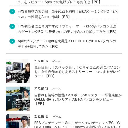
m」をレビュー！Apexでの無双プレイもお任せ【PR】
›
FPS界屈指の実力派・GreedZzも納得！arkのゲーミングPC「ark
hive」の性能をApexで体験【PR】
›
FPS初心者にこそおすすめ！プロゲーマー・keptがパソコン工房
のゲーミングPC「LEVEL∞」の実力をApexで試してみた 【PR】
›
Apexプレデター・Lightも大満足！FRONTIERのBTOパソコンの
実力を検証してみた【PR】
2022.06.15
ゲーム
見た目良し！スペック良し！なサイコムのBTOパソコン
を、女性自作erでもあるストリーマー・つつまるがレビ
ュー！【PR】
2022.06.13
ゲーム
自作erも納得の性能！eスポーツキャスター・平岩康佑が
GALLERIA（ガレリア）のBTOパソコンをレビュー
【PR】
2022.06.07
ゲーム
FPSプロゲーマー・GorouがツクモのゲーミングPC「G-
GEAR Aim」をレビュー！Apexでの無双プレイもお任せ