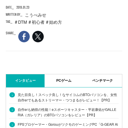
DATE
2019.01.23
WRITTEN BY
こうべみせ
TAG
DTM
初心者
始め方
SHARE
インタビュー
PCゲーム
ベンチマーク
›
見た目良し！スペック良し！なサイコムのBTOパソコンを、女性
自作erでもあるストリーマー・つつまるがレビュー！【PR】
›
自作erも納得の性能！eスポーツキャスター・平岩康佑がGALLE
RIA（ガレリア）のBTOパソコンをレビュー【PR】
›
FPSプロゲーマー・GorouがツクモのゲーミングPC「G-GEAR Ai