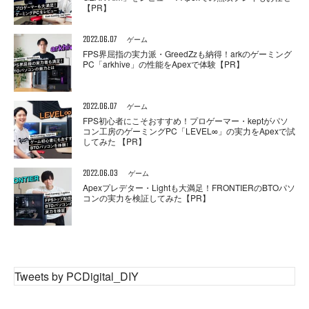
【PR】
2022.06.07
ゲーム
FPS界屈指の実力派・GreedZzも納得！arkのゲーミング
PC「arkhive」の性能をApexで体験【PR】
2022.06.07
ゲーム
FPS初心者にこそおすすめ！プロゲーマー・keptがパソ
コン工房のゲーミングPC「LEVEL∞」の実力をApexで試
してみた 【PR】
2022.06.03
ゲーム
Apexプレデター・Lightも大満足！FRONTIERのBTOパソ
コンの実力を検証してみた【PR】
Tweets by PCDigital_DIY