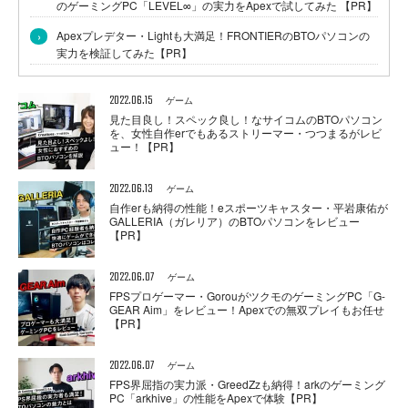
のゲーミングPC「LEVEL∞」の実力をApexで試してみた 【PR】
›
Apexプレデター・Lightも大満足！FRONTIERのBTOパソコンの
実力を検証してみた【PR】
2022.06.15
ゲーム
見た目良し！スペック良し！なサイコムのBTOパソコン
を、女性自作erでもあるストリーマー・つつまるがレビ
ュー！【PR】
2022.06.13
ゲーム
自作erも納得の性能！eスポーツキャスター・平岩康佑が
GALLERIA（ガレリア）のBTOパソコンをレビュー
【PR】
2022.06.07
ゲーム
FPSプロゲーマー・GorouがツクモのゲーミングPC「G-
GEAR Aim」をレビュー！Apexでの無双プレイもお任せ
【PR】
2022.06.07
ゲーム
FPS界屈指の実力派・GreedZzも納得！arkのゲーミング
PC「arkhive」の性能をApexで体験【PR】