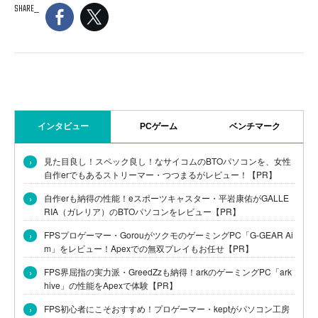
SHARE
インタビュー
PCゲーム
ベンチマーク
›
見た目良し！スペック良し！なサイコムのBTOパソコンを、女性
自作erでもあるストリーマー・つつまるがレビュー！【PR】
›
自作erも納得の性能！eスポーツキャスター・平岩康佑がGALLE
RIA（ガレリア）のBTOパソコンをレビュー【PR】
›
FPSプロゲーマー・GorouがツクモのゲーミングPC「G-GEAR Ai
m」をレビュー！Apexでの無双プレイもお任せ【PR】
›
FPS界屈指の実力派・GreedZzも納得！arkのゲーミングPC「ark
hive」の性能をApexで体験【PR】
›
FPS初心者にこそおすすめ！プロゲーマー・keptがパソコン工房