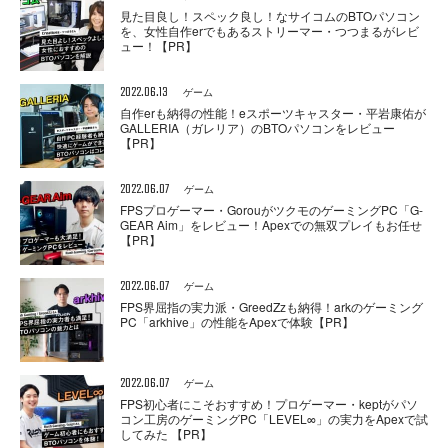
見た目良し！スペック良し！なサイコムのBTOパソコン
を、女性自作erでもあるストリーマー・つつまるがレビ
ュー！【PR】
2022.06.13
ゲーム
自作erも納得の性能！eスポーツキャスター・平岩康佑が
GALLERIA（ガレリア）のBTOパソコンをレビュー
【PR】
2022.06.07
ゲーム
FPSプロゲーマー・GorouがツクモのゲーミングPC「G-
GEAR Aim」をレビュー！Apexでの無双プレイもお任せ
【PR】
2022.06.07
ゲーム
FPS界屈指の実力派・GreedZzも納得！arkのゲーミング
PC「arkhive」の性能をApexで体験【PR】
2022.06.07
ゲーム
FPS初心者にこそおすすめ！プロゲーマー・keptがパソ
コン工房のゲーミングPC「LEVEL∞」の実力をApexで試
してみた 【PR】