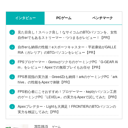
インタビュー
PCゲーム
ベンチマーク
›
見た目良し！スペック良し！なサイコムのBTOパソコンを、女性
自作erでもあるストリーマー・つつまるがレビュー！【PR】
›
自作erも納得の性能！eスポーツキャスター・平岩康佑がGALLE
RIA（ガレリア）のBTOパソコンをレビュー【PR】
›
FPSプロゲーマー・GorouがツクモのゲーミングPC「G-GEAR Ai
m」をレビュー！Apexでの無双プレイもお任せ【PR】
›
FPS界屈指の実力派・GreedZzも納得！arkのゲーミングPC「ark
hive」の性能をApexで体験【PR】
›
FPS初心者にこそおすすめ！プロゲーマー・keptがパソコン工房
のゲーミングPC「LEVEL∞」の実力をApexで試してみた 【PR】
›
Apexプレデター・Lightも大満足！FRONTIERのBTOパソコンの
実力を検証してみた【PR】
2022.06.15
ゲーム