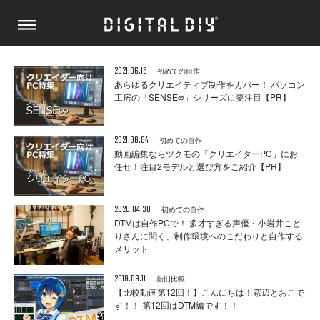
2021.06.15
初めての自作
あらゆるクリエイティブ制作をカバー！ パソコン
工房の「SENSE∞」シリーズに要注目【PR】
2021.06.04
初めての自作
動画編集ならツクモの「クリエイターPC」にお
任せ！注目2モデルと選び方をご紹介【PR】
2020.04.30
初めての自作
DTMは自作PCで！ 多才すぎる声優・小岩井こと
りさんに聞く、制作環境へのこだわりと自作する
メリット
2019.09.11
新旧比較
【比較動画第12回！】こんにちは！窓辺とおこで
す！！ 第12回はDTM編です！！