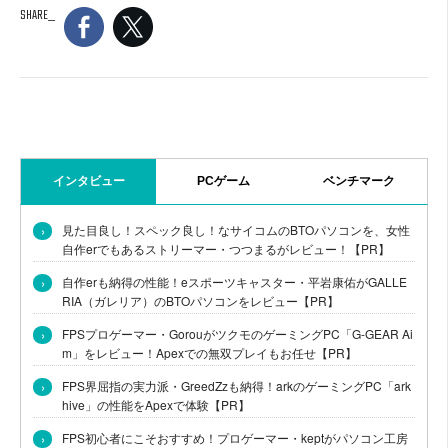
SHARE
インタビュー
PCゲーム
ベンチマーク
›
見た目良し！スペック良し！なサイコムのBTOパソコンを、女性
自作erでもあるストリーマー・つつまるがレビュー！【PR】
›
自作erも納得の性能！eスポーツキャスター・平岩康佑がGALLE
RIA（ガレリア）のBTOパソコンをレビュー【PR】
›
FPSプロゲーマー・GorouがツクモのゲーミングPC「G-GEAR Ai
m」をレビュー！Apexでの無双プレイもお任せ【PR】
›
FPS界屈指の実力派・GreedZzも納得！arkのゲーミングPC「ark
hive」の性能をApexで体験【PR】
›
FPS初心者にこそおすすめ！プロゲーマー・keptがパソコン工房