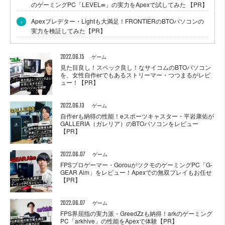
のゲーミングPC「LEVEL∞」の実力をApexで試してみた 【PR】
›
Apexプレデター・Lightも大満足！FRONTIERのBTOパソコンの
実力を検証してみた【PR】
2022.06.15
ゲーム
見た目良し！スペック良し！なサイコムのBTOパソコン
を、女性自作erでもあるストリーマー・つつまるがレビ
ュー！【PR】
2022.06.13
ゲーム
自作erも納得の性能！eスポーツキャスター・平岩康佑が
GALLERIA（ガレリア）のBTOパソコンをレビュー
【PR】
2022.06.07
ゲーム
FPSプロゲーマー・GorouがツクモのゲーミングPC「G-
GEAR Aim」をレビュー！Apexでの無双プレイもお任せ
【PR】
2022.06.07
ゲーム
FPS界屈指の実力派・GreedZzも納得！arkのゲーミング
PC「arkhive」の性能をApexで体験【PR】