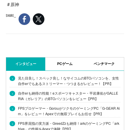
原神
SHARE
インタビュー
PCゲーム
ベンチマーク
›
見た目良し！スペック良し！なサイコムのBTOパソコンを、女性
自作erでもあるストリーマー・つつまるがレビュー！【PR】
›
自作erも納得の性能！eスポーツキャスター・平岩康佑がGALLE
RIA（ガレリア）のBTOパソコンをレビュー【PR】
›
FPSプロゲーマー・GorouがツクモのゲーミングPC「G-GEAR Ai
m」をレビュー！Apexでの無双プレイもお任せ【PR】
›
FPS界屈指の実力派・GreedZzも納得！arkのゲーミングPC「ark
hive」の性能をApexで体験【PR】