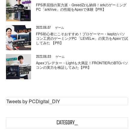
FPS界屈指の実力派・GreedZzも納得！arkのゲーミング
PC「arkhive」の性能をApexで体験【PR】
2022.06.07
ゲーム
FPS初心者にこそおすすめ！プロゲーマー・keptがパソ
コン工房のゲーミングPC「LEVEL∞」の実力をApexで試
してみた 【PR】
2022.06.03
ゲーム
Apexプレデター・Lightも大満足！FRONTIERのBTOパソ
コンの実力を検証してみた【PR】
Tweets by PCDigital_DIY
CATEGORY_