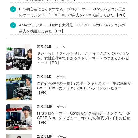
›
FPS初心者にこそおすすめ！プロゲーマー・keptがパソコン工房
のゲーミングPC「LEVEL∞」の実力をApexで試してみた 【PR】
›
Apexプレデター・Lightも大満足！FRONTIERのBTOパソコンの
実力を検証してみた【PR】
2022.06.15
ゲーム
見た目良し！スペック良し！なサイコムのBTOパソコン
を、女性自作erでもあるストリーマー・つつまるがレビ
ュー！【PR】
2022.06.13
ゲーム
自作erも納得の性能！eスポーツキャスター・平岩康佑が
GALLERIA（ガレリア）のBTOパソコンをレビュー
【PR】
2022.06.07
ゲーム
FPSプロゲーマー・GorouがツクモのゲーミングPC「G-
GEAR Aim」をレビュー！Apexでの無双プレイもお任せ
【PR】
2022.06.07
ゲーム