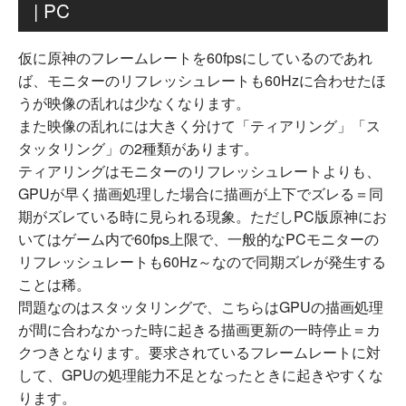
| PC
仮に原神のフレームレートを60fpsにしているのであれ
ば、モニターのリフレッシュレートも60Hzに合わせたほ
うが映像の乱れは少なくなります。
また映像の乱れには大きく分けて「ティアリング」「ス
タッタリング」の2種類があります。
ティアリングはモニターのリフレッシュレートよりも、
GPUが早く描画処理した場合に描画が上下でズレる＝同
期がズレている時に見られる現象。ただしPC版原神にお
いてはゲーム内で60fps上限で、一般的なPCモニターの
リフレッシュレートも60Hz～なので同期ズレが発生する
ことは稀。
問題なのはスタッタリングで、こちらはGPUの描画処理
が間に合わなかった時に起きる描画更新の一時停止＝カ
クつきとなります。要求されているフレームレートに対
して、GPUの処理能力不足となったときに起きやすくな
ります。