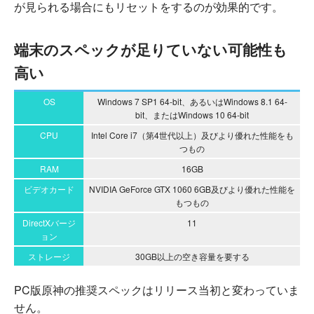
が見られる場合にもリセットをするのが効果的です。
端末のスペックが足りていない可能性も
高い
OS
Windows 7 SP1 64-bit、あるいはWindows 8.1 64-
bit、またはWindows 10 64-bit
CPU
Intel Core i7（第4世代以上）及びより優れた性能をも
つもの
RAM
16GB
ビデオカード
NVIDIA GeForce GTX 1060 6GB及びより優れた性能を
もつもの
DirectXバージ
11
ョン
ストレージ
30GB以上の空き容量を要する
PC版原神の推奨スペックはリリース当初と変わっていま
せん。