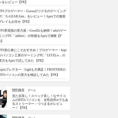
ンをレビュー【PR】
FPSプロゲーマー・Gorouがツクモのゲーミング
PC「G-GEAR Aim」をレビュー！Apexでの無双
プレイもお任せ【PR】
FPS界屈指の実力派・GreedZzも納得！arkのゲー
ミングPC「arkhive」の性能をApexで体験【P
R】
FPS初心者にこそおすすめ！プロゲーマー・kept
がパソコン工房のゲーミングPC「LEVEL∞」の
実力をApexで試してみた 【PR】
Apexプレデター・Lightも大満足！FRONTIERの
BTOパソコンの実力を検証してみた【PR】
2022.06.15
ゲーム
見た目良し！スペック良し！なサイコ
ムのBTOパソコンを、女性自作erでもあ
るストリーマー・つつまるがレビュ
ー！【PR】