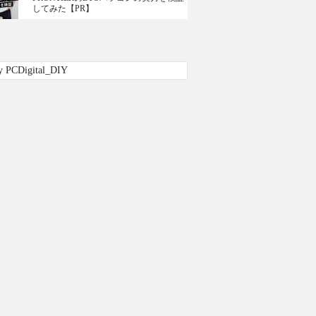
してみた【PR】
y PCDigital_DIY