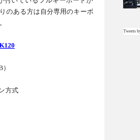
が付いているフルキーボードが
りのある方は自分専用のキーボ
。
Tweets b
K120
B）
ン方式