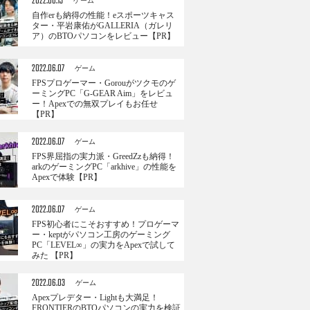
2022.06.13
ゲーム
自作erも納得の性能！eスポーツキャス
ター・平岩康佑がGALLERIA（ガレリ
ア）のBTOパソコンをレビュー【PR】
2022.06.07
ゲーム
FPSプロゲーマー・Gorouがツクモのゲ
ーミングPC「G-GEAR Aim」をレビュ
ー！Apexでの無双プレイもお任せ
【PR】
2022.06.07
ゲーム
FPS界屈指の実力派・GreedZzも納得！
arkのゲーミングPC「arkhive」の性能を
Apexで体験【PR】
2022.06.07
ゲーム
FPS初心者にこそおすすめ！プロゲーマ
ー・keptがパソコン工房のゲーミング
PC「LEVEL∞」の実力をApexで試して
みた 【PR】
2022.06.03
ゲーム
Apexプレデター・Lightも大満足！
FRONTIERのBTOパソコンの実力を検証