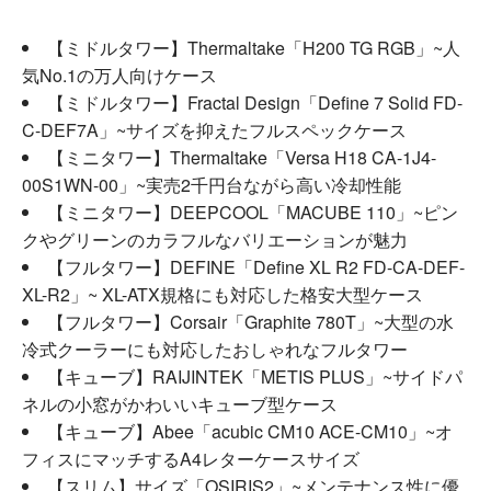
【ミドルタワー】Thermaltake「H200 TG RGB」~人
気No.1の万人向けケース
【ミドルタワー】Fractal Design「Define 7 Solid FD-
C-DEF7A」~サイズを抑えたフルスペックケース
【ミニタワー】Thermaltake「Versa H18 CA-1J4-
00S1WN-00」~実売2千円台ながら高い冷却性能
【ミニタワー】DEEPCOOL「MACUBE 110」~ピン
クやグリーンのカラフルなバリエーションが魅力
【フルタワー】DEFINE「Define XL R2 FD-CA-DEF-
XL-R2」~ XL-ATX規格にも対応した格安大型ケース
【フルタワー】Corsair「Graphite 780T」~大型の水
冷式クーラーにも対応したおしゃれなフルタワー
【キューブ】RAIJINTEK「METIS PLUS」~サイドパ
ネルの小窓がかわいいキューブ型ケース
【キューブ】Abee「acubic CM10 ACE-CM10」~オ
フィスにマッチするA4レターケースサイズ
【スリム】サイズ「OSIRIS2」~メンテナンス性に優