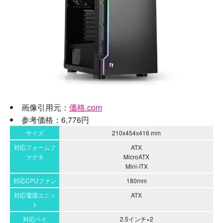
画像引用元：
価格.com
参考価格：6,776円
サイズ
210x454x416 mm
対応フォームフ
ATX
ァクタ
MicroATX
Mini-ITX
対応CPUファン
180mm
対応電源ユニッ
ATX
ト
対応ベイ
2.5インチ×2