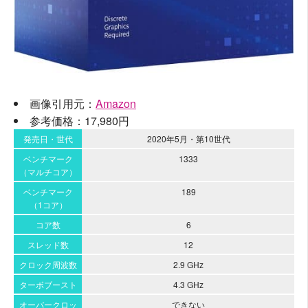
画像引用元：
Amazon
参考価格：17,980円
発売日・世代
2020年5月・第10世代
ベンチマーク
1333
（マルチコア）
ベンチマーク
189
（1コア）
コア数
6
スレッド数
12
クロック周波数
2.9 GHz
ターボブースト
4.3 GHz
オーバークロッ
できない