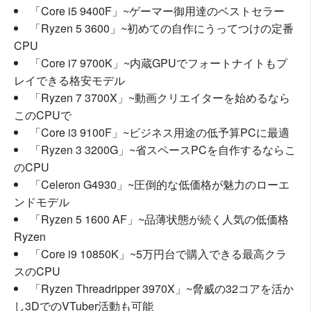
「Core i5 9400F」~ゲーマー御用達のベストセラー
「Ryzen 5 3600」~初めての自作にうってつけの定番
CPU
「Core i7 9700K」~内蔵GPUでフォートナイトもプ
レイできる格安モデル
「Ryzen 7 3700X」~動画クリエイターを始めるなら
このCPUで
「Core i3 9100F」~ビジネス用途の低予算PCに最適
「Ryzen 3 3200G」~省スペースPCを自作するならこ
のCPU
「Celeron G4930」~圧倒的な低価格が魅力のローエ
ンドモデル
「Ryzen 5 1600 AF」~品薄状態が続く人気の低価格
Ryzen
「Core i9 10850K」~5万円台で購入できる最高クラ
スのCPU
「Ryzen Threadripper 3970X」~脅威の32コアを活か
し3DでのVTuber活動も可能