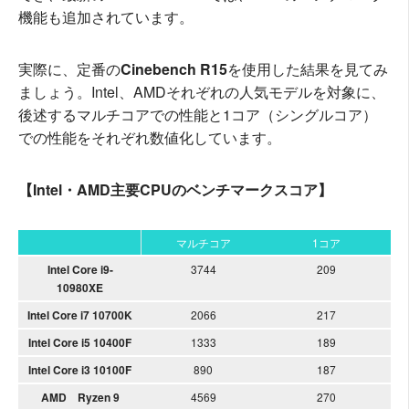
機能も追加されています。
実際に、定番の
Cinebench R15
を使用した結果を見てみ
ましょう。Intel、AMDそれぞれの人気モデルを対象に、
後述するマルチコアでの性能と1コア（シングルコア）
での性能をそれぞれ数値化しています。
【Intel・AMD主要CPUのベンチマークスコア】
マルチコア
1コア
Intel Core i9-
3744
209
10980XE
Intel Core i7 10700K
2066
217
Intel Core i5 10400F
1333
189
Intel Core i3 10100F
890
187
AMD Ryzen 9
4569
270