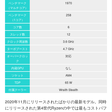
ベンチマーク
1970
（マルチコア）
ベンチマーク
258
（1コア）
コア数
6
スレッド数
12
クロック周波数
3.6 GHz
ターボブースト
4.7 GHz
オーバークロッ
対応
ク
内蔵GPU
なし
ソケット
AM4
TDP
65 W
付属クーラー
Wraith Stealth
2020年11月にリリースされたばかりの最新モデル。同時
にリリースされた第4世代Ryzenの中では最もコストパフ