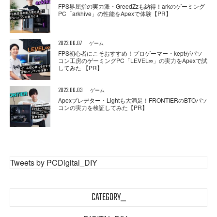
FPS界屈指の実力派・GreedZzも納得！arkのゲーミング
PC「arkhive」の性能をApexで体験【PR】
2022.06.07
ゲーム
FPS初心者にこそおすすめ！プロゲーマー・keptがパソ
コン工房のゲーミングPC「LEVEL∞」の実力をApexで試
してみた 【PR】
2022.06.03
ゲーム
Apexプレデター・Lightも大満足！FRONTIERのBTOパソ
コンの実力を検証してみた【PR】
Tweets by PCDigital_DIY
CATEGORY_