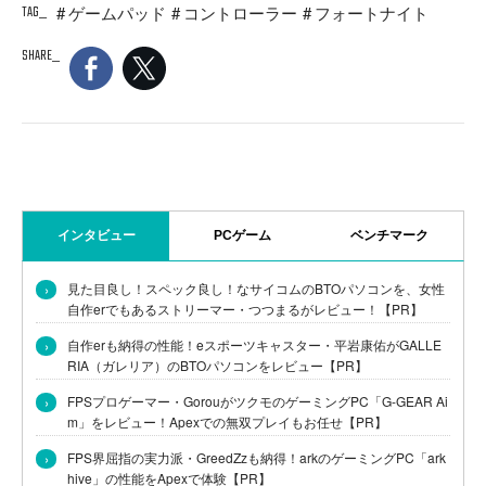
TAG
ゲームパッド
コントローラー
フォートナイト
SHARE
インタビュー
PCゲーム
ベンチマーク
›
見た目良し！スペック良し！なサイコムのBTOパソコンを、女性
自作erでもあるストリーマー・つつまるがレビュー！【PR】
›
自作erも納得の性能！eスポーツキャスター・平岩康佑がGALLE
RIA（ガレリア）のBTOパソコンをレビュー【PR】
›
FPSプロゲーマー・GorouがツクモのゲーミングPC「G-GEAR Ai
m」をレビュー！Apexでの無双プレイもお任せ【PR】
›
FPS界屈指の実力派・GreedZzも納得！arkのゲーミングPC「ark
hive」の性能をApexで体験【PR】