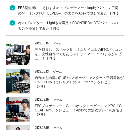
›
FPS初心者にこそおすすめ！プロゲーマー・keptがパソコン工房
のゲーミングPC「LEVEL∞」の実力をApexで試してみた 【PR】
›
Apexプレデター・Lightも大満足！FRONTIERのBTOパソコンの
実力を検証してみた【PR】
2022.06.15
ゲーム
見た目良し！スペック良し！なサイコムのBTOパソコン
を、女性自作erでもあるストリーマー・つつまるがレビ
ュー！【PR】
2022.06.13
ゲーム
自作erも納得の性能！eスポーツキャスター・平岩康佑が
GALLERIA（ガレリア）のBTOパソコンをレビュー
【PR】
2022.06.07
ゲーム
FPSプロゲーマー・GorouがツクモのゲーミングPC「G-
GEAR Aim」をレビュー！Apexでの無双プレイもお任せ
【PR】
2022.06.07
ゲーム