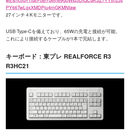
wE&nclid=1iIarFdBYq6jrfe9goWtq3DfQCaK3Z7YYtlnzJs
PY66TwLgxXMDPju4rnGKMNtaw
27インチ４Kモニターです。
USB Type-Cを備えており、65Wの充電と接続が可能。
これにより接続するケーブルが1本で完結します。
キーボード：東プレ REALFORCE R3
R3HC21