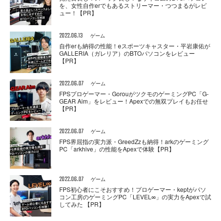
を、女性自作erでもあるストリーマー・つつまるがレビ
ュー！【PR】
2022.06.13
ゲーム
自作erも納得の性能！eスポーツキャスター・平岩康佑が
GALLERIA（ガレリア）のBTOパソコンをレビュー
【PR】
2022.06.07
ゲーム
FPSプロゲーマー・GorouがツクモのゲーミングPC「G-
GEAR Aim」をレビュー！Apexでの無双プレイもお任せ
【PR】
2022.06.07
ゲーム
FPS界屈指の実力派・GreedZzも納得！arkのゲーミング
PC「arkhive」の性能をApexで体験【PR】
2022.06.07
ゲーム
FPS初心者にこそおすすめ！プロゲーマー・keptがパソ
コン工房のゲーミングPC「LEVEL∞」の実力をApexで試
してみた 【PR】