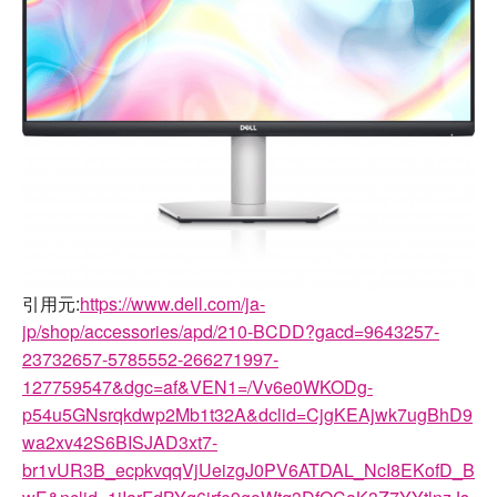
引用元:
https://www.dell.com/ja-
jp/shop/accessories/apd/210-BCDD?gacd=9643257-
23732657-5785552-266271997-
127759547&dgc=af&VEN1=/Vv6e0WKODg-
p54u5GNsrqkdwp2Mb1t32A&dclid=CjgKEAjwk7ugBhD9
wa2xv42S6BISJAD3xt7-
br1vUR3B_ecpkvqqVjUeizgJ0PV6ATDAL_NcI8EKofD_B