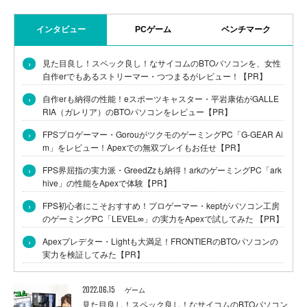
インタビュー
PCゲーム
ベンチマーク
›
見た目良し！スペック良し！なサイコムのBTOパソコンを、女性
自作erでもあるストリーマー・つつまるがレビュー！【PR】
›
自作erも納得の性能！eスポーツキャスター・平岩康佑がGALLE
RIA（ガレリア）のBTOパソコンをレビュー【PR】
›
FPSプロゲーマー・GorouがツクモのゲーミングPC「G-GEAR Ai
m」をレビュー！Apexでの無双プレイもお任せ【PR】
›
FPS界屈指の実力派・GreedZzも納得！arkのゲーミングPC「ark
hive」の性能をApexで体験【PR】
›
FPS初心者にこそおすすめ！プロゲーマー・keptがパソコン工房
のゲーミングPC「LEVEL∞」の実力をApexで試してみた 【PR】
›
Apexプレデター・Lightも大満足！FRONTIERのBTOパソコンの
実力を検証してみた【PR】
2022.06.15
ゲーム
見た目良し！スペック良し！なサイコムのBTOパソコン