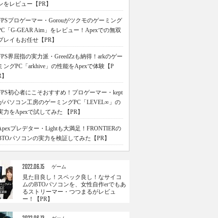
ンをレビュー【PR】
FPSプロゲーマー・Gorouがツクモのゲーミング
PC「G-GEAR Aim」をレビュー！Apexでの無双
プレイもお任せ【PR】
FPS界屈指の実力派・GreedZzも納得！arkのゲー
ミングPC「arkhive」の性能をApexで体験【P
R】
FPS初心者にこそおすすめ！プロゲーマー・kept
がパソコン工房のゲーミングPC「LEVEL∞」の
実力をApexで試してみた 【PR】
Apexプレデター・Lightも大満足！FRONTIERの
BTOパソコンの実力を検証してみた【PR】
2022.06.15
ゲーム
見た目良し！スペック良し！なサイコ
ムのBTOパソコンを、女性自作erでもあ
るストリーマー・つつまるがレビュ
ー！【PR】