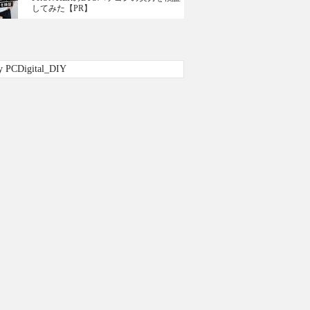
してみた【PR】
y PCDigital_DIY