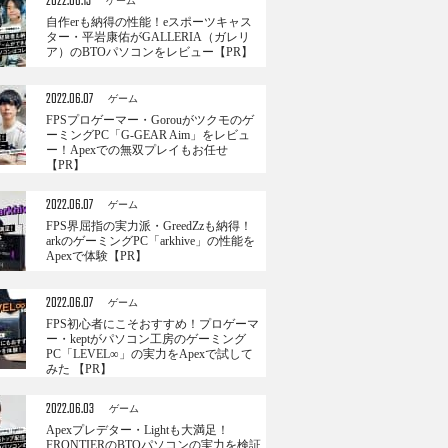
2022.06.13
ゲーム
自作erも納得の性能！eスポーツキャス
ター・平岩康佑がGALLERIA（ガレリ
ア）のBTOパソコンをレビュー【PR】
2022.06.07
ゲーム
FPSプロゲーマー・Gorouがツクモのゲ
ーミングPC「G-GEAR Aim」をレビュ
ー！Apexでの無双プレイもお任せ
【PR】
2022.06.07
ゲーム
FPS界屈指の実力派・GreedZzも納得！
arkのゲーミングPC「arkhive」の性能を
Apexで体験【PR】
2022.06.07
ゲーム
FPS初心者にこそおすすめ！プロゲーマ
ー・keptがパソコン工房のゲーミング
PC「LEVEL∞」の実力をApexで試して
みた 【PR】
2022.06.03
ゲーム
Apexプレデター・Lightも大満足！
FRONTIERのBTOパソコンの実力を検証