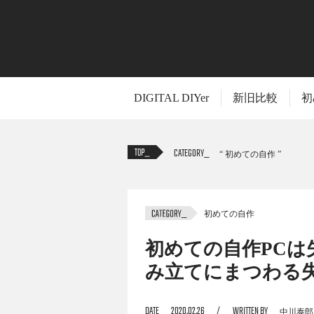
DIGITAL DIYer
新旧比較
初
CATEGORY
初めての自作
初めての自作
TITLE
初めての自作PCは
み立てにまつわる
パソコン好きなら一度は好きなパーツを組
DATE
2020.02.26
WRITTEN BY
中川泰郎