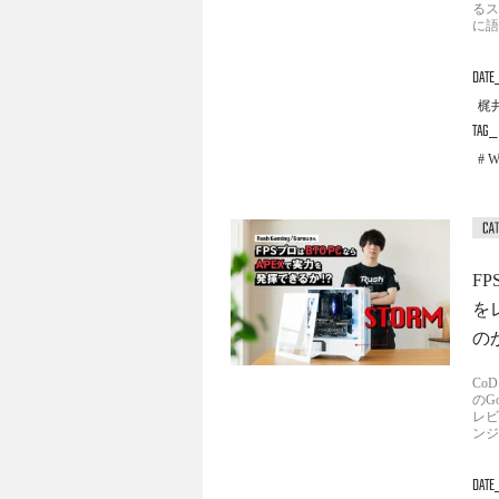
るス
に語
DATE
梶井
TAG
W
FP
を
のか
Co
のG
レビ
ンジ
DATE