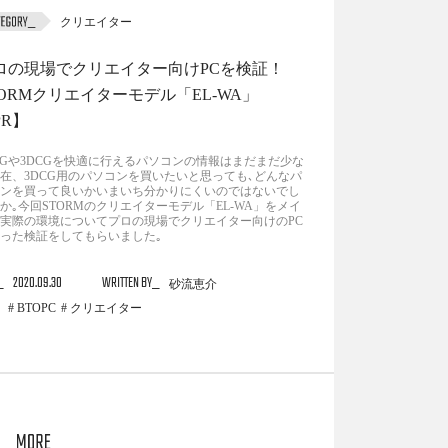
クリエイター
ロの現場でクリエイター向けPCを検証！
TORMクリエイターモデル「EL-WA」
PR】
CGや3DCGを快適に行えるパソコンの情報はまだまだ少な
在、3DCG用のパソコンを買いたいと思っても､どんなパ
ンを買って良いかいまいち分かりにくいのではないでし
か｡今回STORMのクリエイターモデル「EL-WA」をメイ
実際の環境についてプロの現場でクリエイター向けのPC
った検証をしてもらいました｡
2020.09.30
WRITTEN BY
砂流恵介
BTOPC
クリエイター