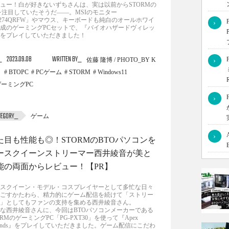
ュー！白が好きないずちさんは、実は以前からSTORMの
を注目していたそうだ――。MSIのモニター
274QRFW」やマウス、キーボードも純白のオールホワイ
›
成のゲーミングPCセットで、『バイオハザードヴィレッ
をプレイしていただきました！
2023.09.08
WRITTEN BY
佐藤 隆博 / PHOTO_BY K
›
BTOPC
PCゲーム
STORM
Windows11
ゲーミングPC
›
ゲーム
›
た目も性能も◎！STORMのBTOパソコンを
ースクイーンストリーマー西井綾音が美と
能の両面からレビュー！【PR】
スクイーン・モデル・コスプレイヤーとして多忙な日々
ごすかたわら、精力的にゲーム配信を続けて「ストリー
」としてもファンの支持を集める西井綾音さん。
な西井綾音さんに、今回はBTOパソコンメーカーである
ORMのゲーミングPC「PG-PXT30」を使って『Apex
gends』をプレイしていただきました。ゲーム配信にこだわ