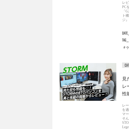
レビ
PC
「G
ト構
ジ』
DATE
TAG
見
レ
性
レー
を過
マー
そん
ST
Le