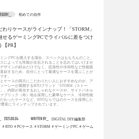
初めての自作
だわりケースがラインナップ！「STORM」
魅せるゲーミングPCでライバルに差をつけ
う【PR】
ミングPCを購入する場合、スペックはもちろんのこと、
スによっても性能が左右されることを忘れてはいけませ
デザインの好みだけでなく、拡張性や冷却性など性能面
直結するため、自分にとって最適なケースを選ぶことが
です。
とケースの両方にこだわりたい人におすすめなのが、ア
ィーシーが展開するBTOブランド「STORM（ストー
」。内部が発光するおしゃれなケースや、サイドパネル
ァブリック（布）地を採用した豪華なケース、冷却性能
だわったケースなど、BTOならではのケースを採用した
が豊富にラインナップされています。
2021.06.04
WRITTEN BY
DIGITAL DIY編集部
BTO
PCケース
STORM
ゲーミングPC
ゲーム