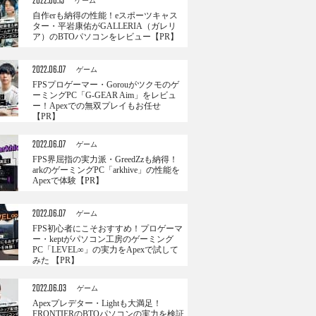
2022.06.13
ゲーム
自作erも納得の性能！eスポーツキャス
ター・平岩康佑がGALLERIA（ガレリ
ア）のBTOパソコンをレビュー【PR】
2022.06.07
ゲーム
FPSプロゲーマー・Gorouがツクモのゲ
ーミングPC「G-GEAR Aim」をレビュ
ー！Apexでの無双プレイもお任せ
【PR】
2022.06.07
ゲーム
FPS界屈指の実力派・GreedZzも納得！
arkのゲーミングPC「arkhive」の性能を
Apexで体験【PR】
2022.06.07
ゲーム
FPS初心者にこそおすすめ！プロゲーマ
ー・keptがパソコン工房のゲーミング
PC「LEVEL∞」の実力をApexで試して
みた 【PR】
2022.06.03
ゲーム
Apexプレデター・Lightも大満足！
FRONTIERのBTOパソコンの実力を検証