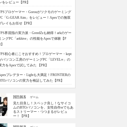
ンをレビュー【PR】
FPSプロゲーマー・Gorouがツクモのゲーミング
PC「G-GEAR Aim」をレビュー！Apexでの無双
プレイもお任せ【PR】
FPS界屈指の実力派・GreedZzも納得！arkのゲー
ミングPC「arkhive」の性能をApexで体験【P
R】
FPS初心者にこそおすすめ！プロゲーマー・kept
がパソコン工房のゲーミングPC「LEVEL∞」の
実力をApexで試してみた 【PR】
Apexプレデター・Lightも大満足！FRONTIERの
BTOパソコンの実力を検証してみた【PR】
2022.06.15
ゲーム
見た目良し！スペック良し！なサイコ
ムのBTOパソコンを、女性自作erでもあ
るストリーマー・つつまるがレビュ
ー！【PR】