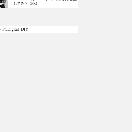
してみた【PR】
y PCDigital_DIY