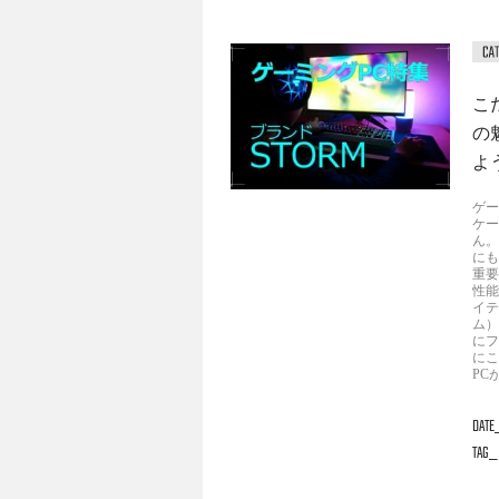
こ
の
よ
ゲー
ケー
ん。
にも
重要
性能
イテ
ム）
にフ
にこ
PC
DATE
TAG