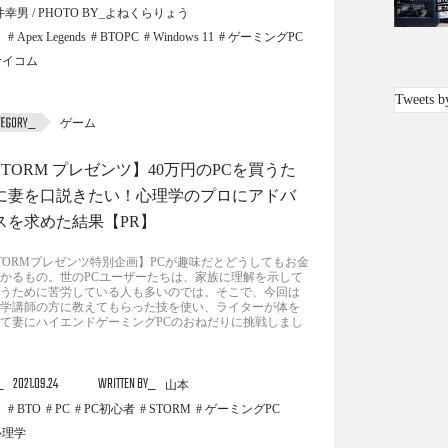
幸男 / PHOTO BY_よねくらりょう
Apex Legends
BTOPC
Windows 11
ゲーミングPC
サイコム
Tweets b
ゲーム
STORM プレゼンツ】40万円のPCを買うた
に妻を口説きたい！心理学のプロにアドバ
スを求めた結果【PR】
TORMプレゼンツ特別企画】PCが趣味だとどうしてもお金
かるもの。世のPCユーザーたちは、家族に理解を示して
うために苦労している人も多いのでは。そこで、今回は
学講師の方に教えてもらった技を使い、ライターが体を
て妻にハイエンドゲーミングPCのおねだりに挑戦しまし
2021.09.24
WRITTEN BY
山本
BTO
PC
PC初心者
STORM
ゲーミングPC
心理学