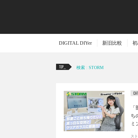
DIGITAL DIYer
新旧比較
初
検索 : STORM
「
ち
ミ
スト