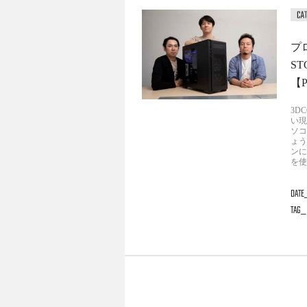
プ
S
【
3D
い現
ソコ
ょう
ンに
を使
DATE
TAG