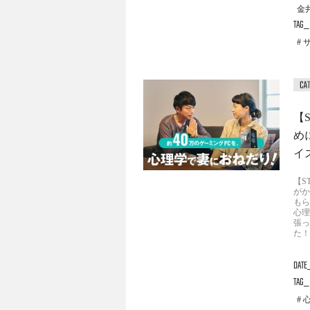
金井
TAG
【
め
イ
【S
がか
もら
心理
張っ
た！
DATE
TAG