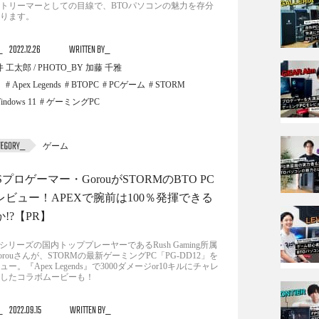
トリーマーとしての目線で、BTOパソコンの魅力を存分
ります。
2022.12.26
WRITTEN BY
 工太郎 / PHOTO_BY 加藤 千雅
Apex Legends
BTOPC
PCゲーム
STORM
indows 11
ゲーミングPC
ゲーム
Sプロゲーマー・GorouがSTORMのBTO PC
レビュー！APEXで腕前は100％発揮できる
!?【PR】
Dシリーズの国内トッププレーヤーであるRush Gaming所属
orouさんが、STORMの最新ゲーミングPC「PG-DD12」を
ュー。『Apex Legends』で3000ダメージor10キルにチャレ
したコラボムービーも！
2022.09.15
WRITTEN BY