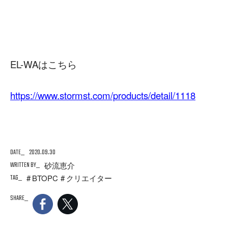
EL-WAはこちら
https://www.stormst.com/products/detail/1118
DATE
2020.09.30
WRITTEN BY
砂流恵介
TAG
BTOPC
クリエイター
SHARE