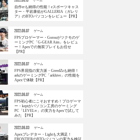
2022.06.13
ゲーム
自作erも納得の性能！eスポーツキャス
ター・平岩康佑がGALLERIA（ガレリ
ア）のBTOパソコンをレビュー【PR】
2022.06.07
ゲーム
FPSプロゲーマー・Gorouがツクモのゲ
ーミングPC「G-GEAR Aim」をレビュ
ー！Apexでの無双プレイもお任せ
【PR】
2022.06.07
ゲーム
FPS界屈指の実力派・GreedZzも納得！
arkのゲーミングPC「arkhive」の性能を
Apexで体験【PR】
2022.06.07
ゲーム
FPS初心者にこそおすすめ！プロゲーマ
ー・keptがパソコン工房のゲーミング
PC「LEVEL∞」の実力をApexで試して
みた 【PR】
2022.06.03
ゲーム
Apexプレデター・Lightも大満足！
FRONTIERのBTOパソコンの実力を検証