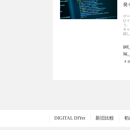
発
ゲー
ひイ
う。
キャ
認し
DATE
TAG
DIGITAL DIYer
新旧比較
初