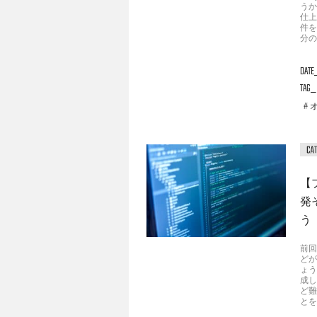
うか
仕上
件を
分の
DATE
TAG
【
発
う
前回
どが
ょう
成し
ど難
とを