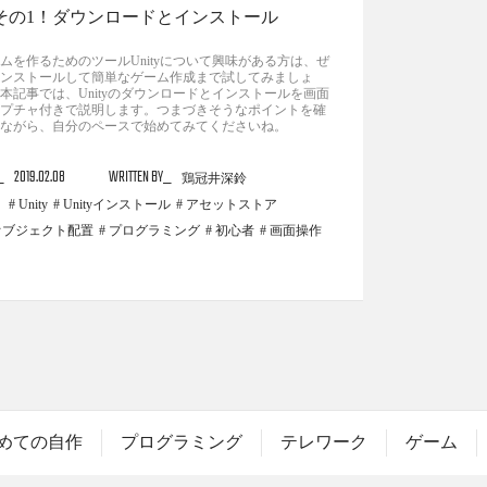
その1！ダウンロードとインストール
ムを作るためのツールUnityについて興味がある方は、ぜ
ンストールして簡単なゲーム作成まで試してみましょ
本記事では、Unityのダウンロードとインストールを画面
プチャ付きで説明します。つまづきそうなポイントを確
ながら、自分のペースで始めてみてくださいね。
2019.02.08
WRITTEN BY
鶏冠井深鈴
Unity
Unityインストール
アセットストア
オブジェクト配置
プログラミング
初心者
画面操作
めての自作
プログラミング
テレワーク
ゲーム