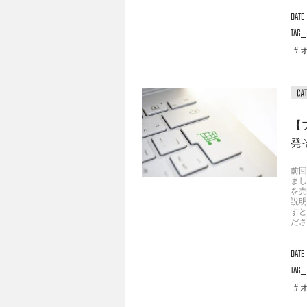
DATE
TAG
【
発
前回
まし
を売
説明
すと
ださ
DATE
TAG