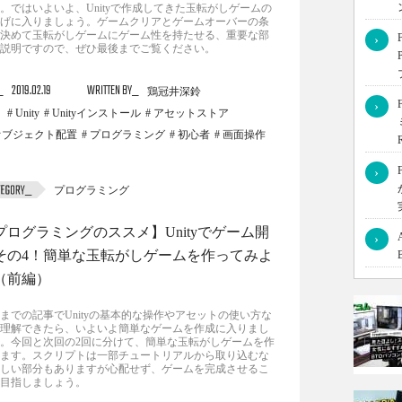
。ではいよいよ、Unityで作成してきた玉転がしゲームの
げに入りましょう。ゲームクリアとゲームオーバーの条
決めて玉転がしゲームにゲーム性を持たせる、重要な部
›
説明ですので、ぜひ最後までご覧ください。
2019.02.19
WRITTEN BY
鶏冠井深鈴
›
Unity
Unityインストール
アセットストア
オブジェクト配置
プログラミング
初心者
画面操作
›
プログラミング
プログラミングのススメ】Unityでゲーム開
›
その4！簡単な玉転がしゲームを作ってみよ
（前編）
までの記事でUnityの基本的な操作やアセットの使い方な
理解できたら、いよいよ簡単なゲームを作成に入りまし
。今回と次回の2回に分けて、簡単な玉転がしゲームを作
ます。スクリプトは一部チュートリアルから取り込むな
しい部分もありますが心配せず、ゲームを完成させるこ
目指しましょう。