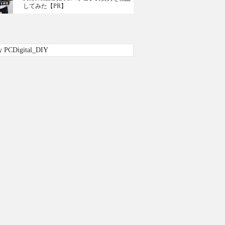
してみた【PR】
y PCDigital_DIY