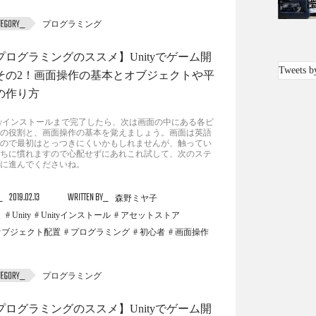
プログラミング
プログラミングのススメ】Unityでゲーム開
Tweets b
その2！画面操作の基本とオブジェクトや平
の作り方
ityインストールまで完了したら、次は画面の中にある各ビ
の役割と、画面操作の基本を覚えましょう。画面は英語
ので最初はとっつきにくいかもしれませんが、触ってい
ちに慣れますので心配せずにあれこれ試して、次のステ
に進んでくださいね。
2019.02.13
WRITTEN BY
森野ミヤ子
Unity
Unityインストール
アセットストア
オブジェクト配置
プログラミング
初心者
画面操作
プログラミング
プログラミングのススメ】Unityでゲーム開