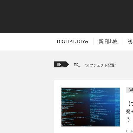
DIGITAL DIYer
新旧比較
初
TAG
オブジェクト配置
【
発
う
Un