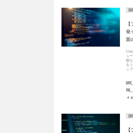
【
発
面
Un
ュー
版な
るう
ップ
DATE
TAG
【