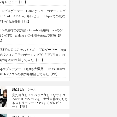
ンをレビュー【PR】
FPSプロゲーマー・Gorouがツクモのゲーミング
PC「G-GEAR Aim」をレビュー！Apexでの無双
プレイもお任せ【PR】
FPS界屈指の実力派・GreedZzも納得！arkのゲー
ミングPC「arkhive」の性能をApexで体験【P
R】
FPS初心者にこそおすすめ！プロゲーマー・kept
がパソコン工房のゲーミングPC「LEVEL∞」の
実力をApexで試してみた 【PR】
Apexプレデター・Lightも大満足！FRONTIERの
BTOパソコンの実力を検証してみた【PR】
2022.06.15
ゲーム
見た目良し！スペック良し！なサイコ
ムのBTOパソコンを、女性自作erでもあ
るストリーマー・つつまるがレビュ
ー！【PR】