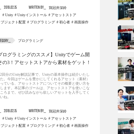
2019.02.15
WRITTEN BY
鶏冠井深鈴
Unity
Unityインストール
アセットストア
オブジェクト配置
プログラミング
初心者
画面操作
プログラミング
プログラミングのススメ】Unityでゲーム開
その3！アセットストアから素材をゲット！
2回分のUnity解説記事で、Unityの基本操作は紹介いたし
た。今回はゲームを豊かにしてくれるアセット（素材）
っている、アセットストアについてその概要と使い方を
します。本記事のゴールは、アセットストアを使いこな
ころまで。ぜひ読みながら欲しいアセットを入手してく
いね。
2019.02.15
WRITTEN BY
鶏冠井深鈴
Unity
Unityインストール
アセットストア
オブジェクト配置
プログラミング
初心者
画面操作