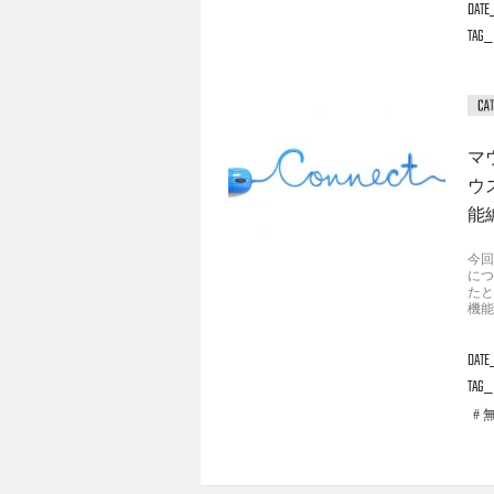
DATE
TAG
マ
ウ
能
今回
につ
たと
機能
DATE
TAG