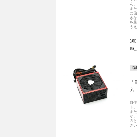
ん。
また
に偏
きな
を最
うえ
DATE
TAG
「
方
自作
ト。
また
か、
方と
さい