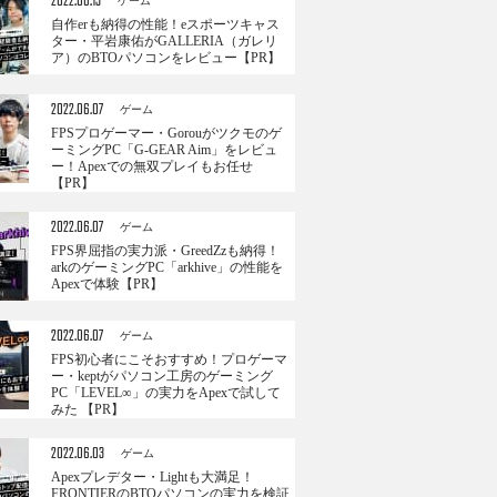
2022.06.13
ゲーム
自作erも納得の性能！eスポーツキャス
ター・平岩康佑がGALLERIA（ガレリ
ア）のBTOパソコンをレビュー【PR】
2022.06.07
ゲーム
FPSプロゲーマー・Gorouがツクモのゲ
ーミングPC「G-GEAR Aim」をレビュ
ー！Apexでの無双プレイもお任せ
【PR】
2022.06.07
ゲーム
FPS界屈指の実力派・GreedZzも納得！
arkのゲーミングPC「arkhive」の性能を
Apexで体験【PR】
2022.06.07
ゲーム
FPS初心者にこそおすすめ！プロゲーマ
ー・keptがパソコン工房のゲーミング
PC「LEVEL∞」の実力をApexで試して
みた 【PR】
2022.06.03
ゲーム
Apexプレデター・Lightも大満足！
FRONTIERのBTOパソコンの実力を検証