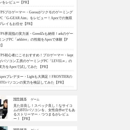
ンをレビュー【PR】
FPSプロゲーマー・Gorouがツクモのゲーミング
PC「G-GEAR Aim」をレビュー！Apexでの無双
プレイもお任せ【PR】
FPS界屈指の実力派・GreedZzも納得！arkのゲー
ミングPC「arkhive」の性能をApexで体験【P
R】
FPS初心者にこそおすすめ！プロゲーマー・kept
がパソコン工房のゲーミングPC「LEVEL∞」の
実力をApexで試してみた 【PR】
Apexプレデター・Lightも大満足！FRONTIERの
BTOパソコンの実力を検証してみた【PR】
2022.06.15
ゲーム
見た目良し！スペック良し！なサイコ
ムのBTOパソコンを、女性自作erでもあ
るストリーマー・つつまるがレビュ
ー！【PR】