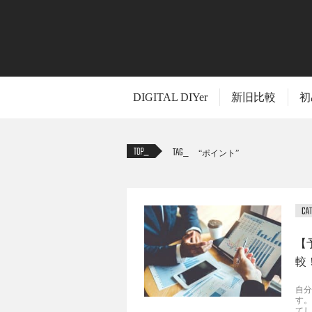
DIGITAL DIYer
新旧比較
初
TAG
ポイント
【
較
自分
す。
てし