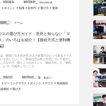
2019.09.04
WRITTEN BY
livesnetwrk
ポイント
知識
自作PC
選び方
電源
ゲーム
ウスの選び方ガイド：意外と知らない「マ
ス」のいろはを紹介！【接続方式と便利機
編】
は、前回に引き続きPCの入力装置のひとつであるマウス
いて話していこう。前回は読み取り方式について紹介し
ころなので、残り二つのポイント「接続方式」と「便利
」について紹介していこう。
2018.11.22
WRITTEN BY
湊 あおい
ゲーミングマウス
ポイント
マウス
有線接続
無線接続
選び方