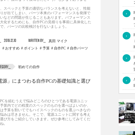
、スペックと予算の適切なバランスを考えないと、性能
りが出てしまい、パーツ本来のパフォーマンスを発揮で
›
いなどの問題が生じることもあります。パフォーマンス
大化するためにも、自作PCの見積りを事前に具体化した
で、パーツの比較検討を行ないましょう。
›
2019.12.10
WRITTEN BY
真田 マイク
おすすめ
ポイント
予算
自作PC
自作パーツ
›
初めての自作
›
電源」にまつわる自作PCの基礎知識と選び
PCを組むうえで悩みどころのひとつである電源ユニッ
予算内でどの程度のスペックのものを選べばよいのか、
は予算を割いてでもハイスペックのものを選ぶべきなの
悩みは尽きません。そこで、電源ユニットに関する考え
選び方をご紹介していきます。ぜひ参考にしてみてくだ
ね。