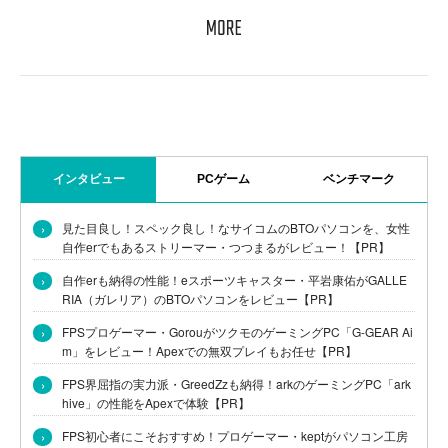
インタビュー
PCゲーム
ベンチマーク
›
見た目良し！スペック良し！なサイコムのBTOパソコンを、女性
自作erでもあるストリーマー・つつまるがレビュー！【PR】
›
自作erも納得の性能！eスポーツキャスター・平岩康佑がGALLE
RIA（ガレリア）のBTOパソコンをレビュー【PR】
›
FPSプロゲーマー・GorouがツクモのゲーミングPC「G-GEAR Ai
m」をレビュー！Apexでの無双プレイもお任せ【PR】
›
FPS界屈指の実力派・GreedZzも納得！arkのゲーミングPC「ark
hive」の性能をApexで体験【PR】
›
FPS初心者にこそおすすめ！プロゲーマー・keptがパソコン工房