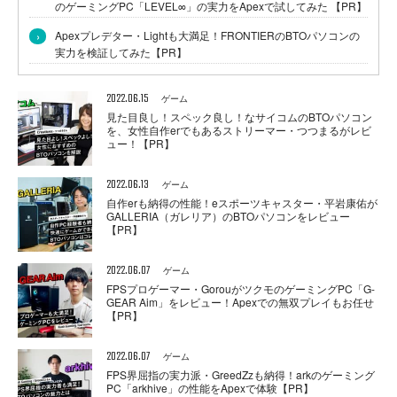
のゲーミングPC「LEVEL∞」の実力をApexで試してみた 【PR】
›
Apexプレデター・Lightも大満足！FRONTIERのBTOパソコンの
実力を検証してみた【PR】
2022.06.15
ゲーム
見た目良し！スペック良し！なサイコムのBTOパソコン
を、女性自作erでもあるストリーマー・つつまるがレビ
ュー！【PR】
2022.06.13
ゲーム
自作erも納得の性能！eスポーツキャスター・平岩康佑が
GALLERIA（ガレリア）のBTOパソコンをレビュー
【PR】
2022.06.07
ゲーム
FPSプロゲーマー・GorouがツクモのゲーミングPC「G-
GEAR Aim」をレビュー！Apexでの無双プレイもお任せ
【PR】
2022.06.07
ゲーム
FPS界屈指の実力派・GreedZzも納得！arkのゲーミング
PC「arkhive」の性能をApexで体験【PR】