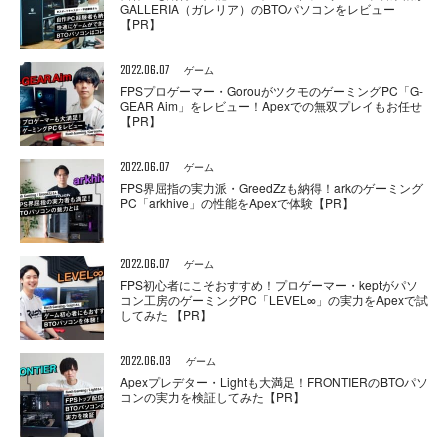
GALLERIA（ガレリア）のBTOパソコンをレビュー
【PR】
2022.06.07
ゲーム
FPSプロゲーマー・GorouがツクモのゲーミングPC「G-
GEAR Aim」をレビュー！Apexでの無双プレイもお任せ
【PR】
2022.06.07
ゲーム
FPS界屈指の実力派・GreedZzも納得！arkのゲーミング
PC「arkhive」の性能をApexで体験【PR】
2022.06.07
ゲーム
FPS初心者にこそおすすめ！プロゲーマー・keptがパソ
コン工房のゲーミングPC「LEVEL∞」の実力をApexで試
してみた 【PR】
2022.06.03
ゲーム
Apexプレデター・Lightも大満足！FRONTIERのBTOパソ
コンの実力を検証してみた【PR】