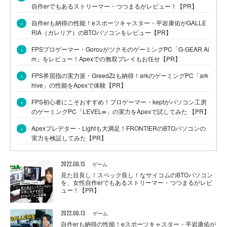
自作erでもあるストリーマー・つつまるがレビュー！【PR】
›
自作erも納得の性能！eスポーツキャスター・平岩康佑がGALLE
RIA（ガレリア）のBTOパソコンをレビュー【PR】
›
FPSプロゲーマー・GorouがツクモのゲーミングPC「G-GEAR Ai
m」をレビュー！Apexでの無双プレイもお任せ【PR】
›
FPS界屈指の実力派・GreedZzも納得！arkのゲーミングPC「ark
hive」の性能をApexで体験【PR】
›
FPS初心者にこそおすすめ！プロゲーマー・keptがパソコン工房
のゲーミングPC「LEVEL∞」の実力をApexで試してみた 【PR】
›
Apexプレデター・Lightも大満足！FRONTIERのBTOパソコンの
実力を検証してみた【PR】
2022.06.15
ゲーム
見た目良し！スペック良し！なサイコムのBTOパソコン
を、女性自作erでもあるストリーマー・つつまるがレビ
ュー！【PR】
2022.06.13
ゲーム
自作erも納得の性能！eスポーツキャスター・平岩康佑が