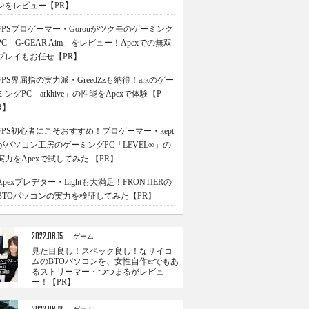
ンをレビュー【PR】
FPSプロゲーマー・Gorouがツクモのゲーミング
PC「G-GEAR Aim」をレビュー！Apexでの無双
プレイもお任せ【PR】
FPS界屈指の実力派・GreedZzも納得！arkのゲー
ミングPC「arkhive」の性能をApexで体験【P
R】
FPS初心者にこそおすすめ！プロゲーマー・kept
がパソコン工房のゲーミングPC「LEVEL∞」の
実力をApexで試してみた 【PR】
Apexプレデター・Lightも大満足！FRONTIERの
BTOパソコンの実力を検証してみた【PR】
2022.06.15
ゲーム
見た目良し！スペック良し！なサイコ
ムのBTOパソコンを、女性自作erでもあ
るストリーマー・つつまるがレビュ
ー！【PR】