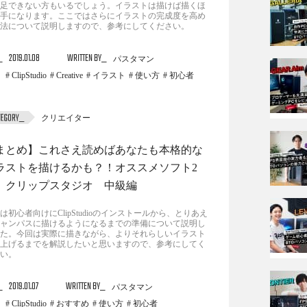
足できない方もいるでしょう。イラストは描けば描くほ
手になります。ここではさらにイラストの完成度を高め
法について説明しますので、参考にしてください。
2019.01.08
WRITTEN BY
パスタマン
ClipStudio
Creative
イラスト
使い方
初心者
クリエイター
まとめ】これさえ読めばあなたも本格的な
ラストを描けるかも？！オススメソフト2
 クリップスタジオ 中級編
は初心者向けにClipStudioのインストールから、とりあえ
ャンパスに描けるようになるまでの準備について説明し
た。今回は実際に描きながら、よりそれらしいイラスト
上げるまでを解説したいと思いますので、参考にしてく
い。
2019.01.07
WRITTEN BY
パスタマン
ClipStudio
おすすめ
使い方
初心者