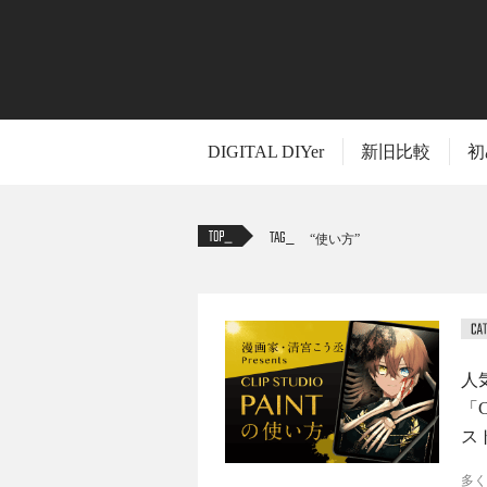
DIGITAL DIYer
新旧比較
初
TAG
使い方
人
「C
ス
多く