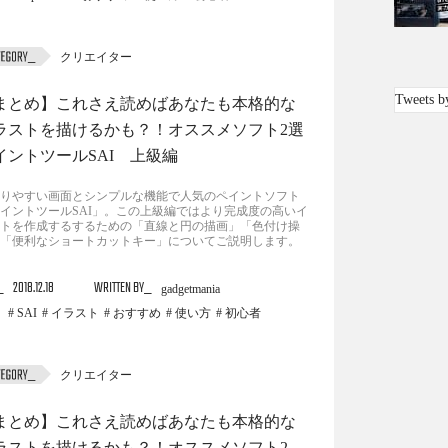
クリエイター
Tweets b
まとめ】これさえ読めばあなたも本格的な
ラストを描けるかも？！オススメソフト2選
イントツールSAI 上級編
りやすい画面とシンプルな機能で人気のペイントソフト
イントツールSAI」。この上級編ではより完成度の高いイ
トを作成するするための「直線と円の描画」「色付け操
「便利なショートカットキー」についてご説明します。
2018.12.18
WRITTEN BY
gadgetmania
SAI
イラスト
おすすめ
使い方
初心者
クリエイター
まとめ】これさえ読めばあなたも本格的な
ラストを描けるかも？！オススメソフト2