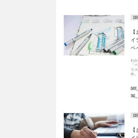
【
イ
ペ
わか
「ペ
ラス
作」
DATE
TAG
【
イ