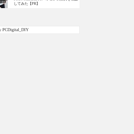
してみた【PR】
y PCDigital_DIY