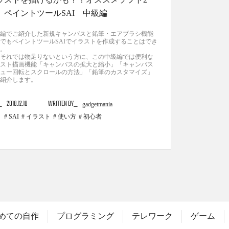
 ペイントツールSAI 中級編
編でご紹介した新規キャンバスと鉛筆・エアブラシ機能
でもペイントツールSAIでイラストを作成することはでき
。
それでは物足りないという方に、この中級編では便利な
スト描画機能「キャンバスの拡大と縮小」「キャンバス
ュー回転とスクロールの方法」「鉛筆のカスタマイズ」
紹介します。
2018.12.18
WRITTEN BY
gadgetmania
SAI
イラスト
使い方
初心者
めての自作
プログラミング
テレワーク
ゲーム