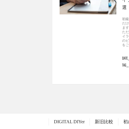
選
初級
だけ
ます
ただ
イラ
のビ
をご
DATE
TAG
DIGITAL DIYer
新旧比較
初