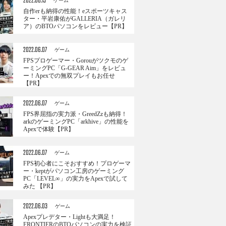
2022.06.13
ゲーム
自作erも納得の性能！eスポーツキャス
ター・平岩康佑がGALLERIA（ガレリ
ア）のBTOパソコンをレビュー【PR】
2022.06.07
ゲーム
FPSプロゲーマー・Gorouがツクモのゲ
ーミングPC「G-GEAR Aim」をレビュ
ー！Apexでの無双プレイもお任せ
【PR】
2022.06.07
ゲーム
FPS界屈指の実力派・GreedZzも納得！
arkのゲーミングPC「arkhive」の性能を
Apexで体験【PR】
2022.06.07
ゲーム
FPS初心者にこそおすすめ！プロゲーマ
ー・keptがパソコン工房のゲーミング
PC「LEVEL∞」の実力をApexで試して
みた 【PR】
2022.06.03
ゲーム
Apexプレデター・Lightも大満足！
FRONTIERのBTOパソコンの実力を検証