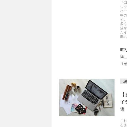
「C
シッ
ハー
中の
す。
多く
描か
たイ
能も
DATE
TAG
【
イ
選
これ
るま