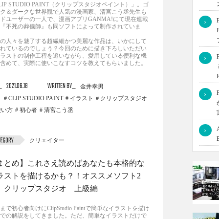
LIP STUDIO PAINT（クリップスタジオペイント）」。ゴ
ク＆ダークな世界観で人気の漫画家、清宮こう丞先生も
ドユーザーの一人で、漫画アプリGANMA!にて現在連載
›
『不死の葬儀師』も同ソフトによって制作されていま
の人々を魅了する超繊細かつ美麗な作品は、いかにして
れているのでしょう？今回のために描き下ろしいただい
ラストの制作工程を追いながら、愛用している便利な機
›
含めて、実際に使いこなすコツを教えてもらいました。
2021.06.18
WRITTEN BY
金井幸男
›
CLIP STUDIO PAINT
イラスト
クリップスタジオ
使い方
初心者
清宮こう丞
›
クリエイター
まとめ】これさえ読めばあなたも本格的な
ラストを描けるかも？！オススメソフト2
 クリップスタジオ 上級編
まで初心者向けにClipStudio Paintで簡単なイラストを描け
での解説をしてきました。ただ、簡単なイラストだけで