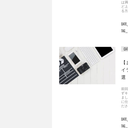
は満
ど上
る方
DATE
TAG
【
イ
選
前回
ずキ
まし
に仕
ださ
DATE
TAG