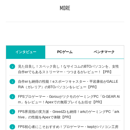
インタビュー
PCゲーム
ベンチマーク
›
見た目良し！スペック良し！なサイコムのBTOパソコンを、女性
自作erでもあるストリーマー・つつまるがレビュー！【PR】
›
自作erも納得の性能！eスポーツキャスター・平岩康佑がGALLE
RIA（ガレリア）のBTOパソコンをレビュー【PR】
›
FPSプロゲーマー・GorouがツクモのゲーミングPC「G-GEAR Ai
m」をレビュー！Apexでの無双プレイもお任せ【PR】
›
FPS界屈指の実力派・GreedZzも納得！arkのゲーミングPC「ark
hive」の性能をApexで体験【PR】
›
FPS初心者にこそおすすめ！プロゲーマー・keptがパソコン工房