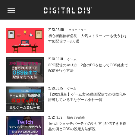
2023.08.09
クリエイター
初心者配信者必見！人気ストリーマーも使うおす
すめ配信ツール3選
2023.03.31
ゲーム
2PC配信のやり方！2台のPCを使ってOBS経由で
配信を行う方法
2023.03.15
ゲーム
【2023最新】ゲーム実況/動画配信での収益化を
許可している主なゲーム会社一覧
2022.12.09
初めての自作
Twitchウォッチパーティのやり方 | 配信できる作
品の例とOBSの設定方法解説