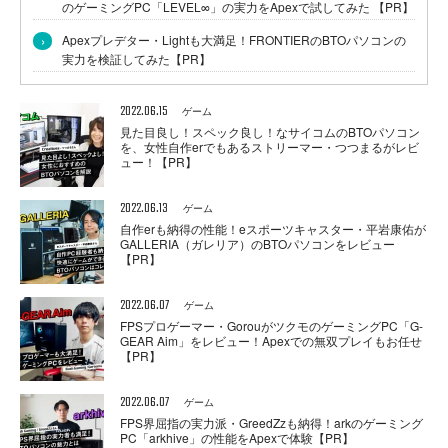
のゲーミングPC「LEVEL∞」の実力をApexで試してみた 【PR】
›
Apexプレデター・Lightも大満足！FRONTIERのBTOパソコンの
実力を検証してみた【PR】
2022.06.15
ゲーム
見た目良し！スペック良し！なサイコムのBTOパソコン
を、女性自作erでもあるストリーマー・つつまるがレビ
ュー！【PR】
2022.06.13
ゲーム
自作erも納得の性能！eスポーツキャスター・平岩康佑が
GALLERIA（ガレリア）のBTOパソコンをレビュー
【PR】
2022.06.07
ゲーム
FPSプロゲーマー・GorouがツクモのゲーミングPC「G-
GEAR Aim」をレビュー！Apexでの無双プレイもお任せ
【PR】
2022.06.07
ゲーム
FPS界屈指の実力派・GreedZzも納得！arkのゲーミング
PC「arkhive」の性能をApexで体験【PR】