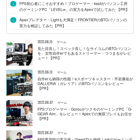
›
FPS初心者にこそおすすめ！プロゲーマー・keptがパソコン工房
のゲーミングPC「LEVEL∞」の実力をApexで試してみた 【PR】
›
Apexプレデター・Lightも大満足！FRONTIERのBTOパソコンの
実力を検証してみた【PR】
2022.06.15
ゲーム
見た目良し！スペック良し！なサイコムのBTOパソコン
を、女性自作erでもあるストリーマー・つつまるがレビ
ュー！【PR】
2022.06.13
ゲーム
自作erも納得の性能！eスポーツキャスター・平岩康佑が
GALLERIA（ガレリア）のBTOパソコンをレビュー
【PR】
2022.06.07
ゲーム
FPSプロゲーマー・GorouがツクモのゲーミングPC「G-
GEAR Aim」をレビュー！Apexでの無双プレイもお任せ
【PR】
2022.06.07
ゲーム
FPS界屈指の実力派・GreedZzも納得！arkのゲーミング