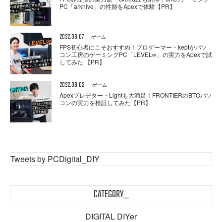
PC「arkhive」の性能をApexで体験【PR】
2022.06.07
ゲーム
FPS初心者にこそおすすめ！プロゲーマー・keptがパソ
コン工房のゲーミングPC「LEVEL∞」の実力をApexで試
してみた 【PR】
2022.06.03
ゲーム
Apexプレデター・Lightも大満足！FRONTIERのBTOパソ
コンの実力を検証してみた【PR】
Tweets by PCDigital_DIY
CATEGORY_
DIGITAL DIYer