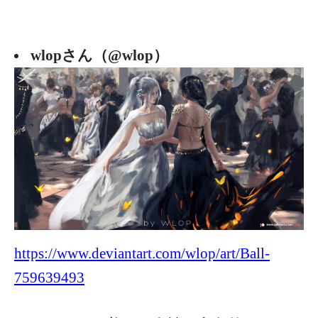
wlopさん（@wlop）
https://www.deviantart.com/wlop/art/Ball-
759639493