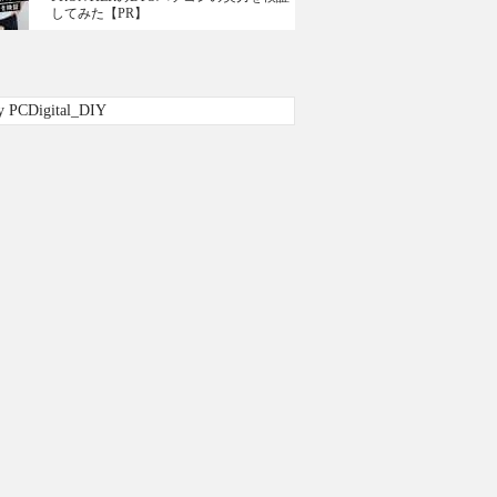
してみた【PR】
y PCDigital_DIY