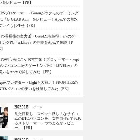
ンをレビュー【PR】
FPSプロゲーマー・Gorouがツクモのゲーミング
PC「G-GEAR Aim」をレビュー！Apexでの無双
プレイもお任せ【PR】
FPS界屈指の実力派・GreedZzも納得！arkのゲー
ミングPC「arkhive」の性能をApexで体験【P
R】
FPS初心者にこそおすすめ！プロゲーマー・kept
がパソコン工房のゲーミングPC「LEVEL∞」の
実力をApexで試してみた 【PR】
Apexプレデター・Lightも大満足！FRONTIERの
BTOパソコンの実力を検証してみた【PR】
2022.06.15
ゲーム
見た目良し！スペック良し！なサイコ
ムのBTOパソコンを、女性自作erでもあ
るストリーマー・つつまるがレビュ
ー！【PR】