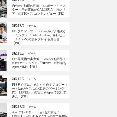
2022.06.13
ゲーム
自作erも納得の性能！eスポーツキャス
ター・平岩康佑がGALLERIA（ガレリ
ア）のBTOパソコンをレビュー【PR】
2022.06.07
ゲーム
FPSプロゲーマー・Gorouがツクモのゲ
ーミングPC「G-GEAR Aim」をレビュ
ー！Apexでの無双プレイもお任せ
【PR】
2022.06.07
ゲーム
FPS界屈指の実力派・GreedZzも納得！
arkのゲーミングPC「arkhive」の性能を
Apexで体験【PR】
2022.06.07
ゲーム
FPS初心者にこそおすすめ！プロゲーマ
ー・keptがパソコン工房のゲーミング
PC「LEVEL∞」の実力をApexで試して
みた 【PR】
2022.06.03
ゲーム
Apexプレデター・Lightも大満足！
FRONTIERのBTOパソコンの実力を検証