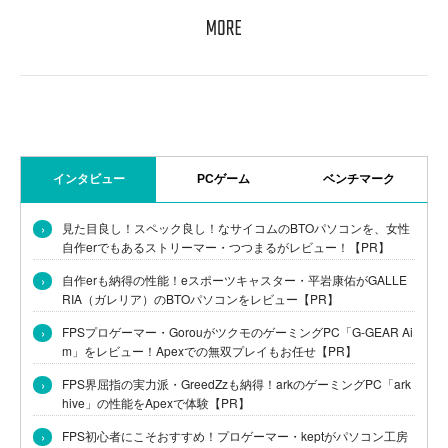
インタビュー
PCゲーム
ベンチマーク
›
見た目良し！スペック良し！なサイコムのBTOパソコンを、女性
自作erでもあるストリーマー・つつまるがレビュー！【PR】
›
自作erも納得の性能！eスポーツキャスター・平岩康佑がGALLE
RIA（ガレリア）のBTOパソコンをレビュー【PR】
›
FPSプロゲーマー・GorouがツクモのゲーミングPC「G-GEAR Ai
m」をレビュー！Apexでの無双プレイもお任せ【PR】
›
FPS界屈指の実力派・GreedZzも納得！arkのゲーミングPC「ark
hive」の性能をApexで体験【PR】
›
FPS初心者にこそおすすめ！プロゲーマー・keptがパソコン工房