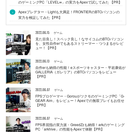
のゲーミングPC「LEVEL∞」の実力をApexで試してみた 【PR】
›
Apexプレデター・Lightも大満足！FRONTIERのBTOパソコンの
実力を検証してみた【PR】
2022.06.15
ゲーム
見た目良し！スペック良し！なサイコムのBTOパソコン
を、女性自作erでもあるストリーマー・つつまるがレビ
ュー！【PR】
2022.06.13
ゲーム
自作erも納得の性能！eスポーツキャスター・平岩康佑が
GALLERIA（ガレリア）のBTOパソコンをレビュー
【PR】
2022.06.07
ゲーム
FPSプロゲーマー・GorouがツクモのゲーミングPC「G-
GEAR Aim」をレビュー！Apexでの無双プレイもお任せ
【PR】
2022.06.07
ゲーム
FPS界屈指の実力派・GreedZzも納得！arkのゲーミング
PC「arkhive」の性能をApexで体験【PR】