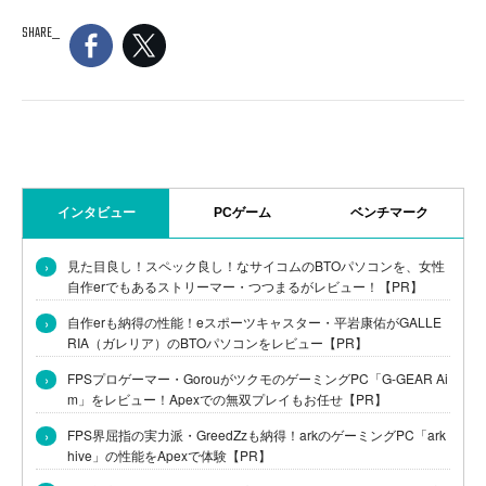
SHARE
インタビュー
PCゲーム
ベンチマーク
›
見た目良し！スペック良し！なサイコムのBTOパソコンを、女性
自作erでもあるストリーマー・つつまるがレビュー！【PR】
›
自作erも納得の性能！eスポーツキャスター・平岩康佑がGALLE
RIA（ガレリア）のBTOパソコンをレビュー【PR】
›
FPSプロゲーマー・GorouがツクモのゲーミングPC「G-GEAR Ai
m」をレビュー！Apexでの無双プレイもお任せ【PR】
›
FPS界屈指の実力派・GreedZzも納得！arkのゲーミングPC「ark
hive」の性能をApexで体験【PR】