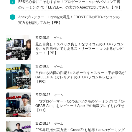
›
FPS初心者にこそおすすめ！プロゲーマー・keptがパソコン工房
のゲーミングPC「LEVEL∞」の実力をApexで試してみた 【PR】
›
Apexプレデター・Lightも大満足！FRONTIERのBTOパソコンの
実力を検証してみた【PR】
2022.06.15
ゲーム
見た目良し！スペック良し！なサイコムのBTOパソコン
を、女性自作erでもあるストリーマー・つつまるがレビ
ュー！【PR】
2022.06.13
ゲーム
自作erも納得の性能！eスポーツキャスター・平岩康佑が
GALLERIA（ガレリア）のBTOパソコンをレビュー
【PR】
2022.06.07
ゲーム
FPSプロゲーマー・GorouがツクモのゲーミングPC「G-
GEAR Aim」をレビュー！Apexでの無双プレイもお任せ
【PR】
2022.06.07
ゲーム
FPS界屈指の実力派・GreedZzも納得！arkのゲーミング