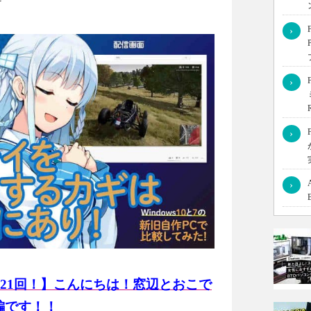
›
›
›
›
21回！】こんにちは！窓辺とおこで
編です！！