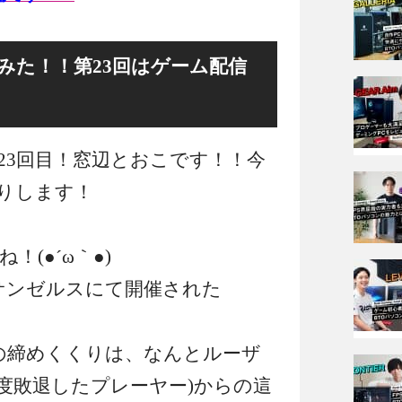
みた！！第23回はゲーム配信
23回目！窓辺とおこです！！今
りします！
(●´ω｀●)
ロサンゼルスにて開催された
urの締めくくりは、なんとルーザ
1度敗退したプレーヤー)からの這