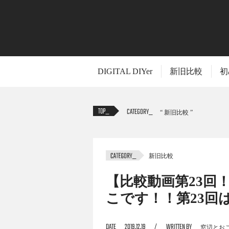
DIGITAL DIYer
新旧比較
初
CATEGORY
新旧比較
新旧比較
TITLE
【比較動画第23回
こです！！第23回
自作PC応援キャラクターの窓辺とおこです
DATE
2019.12.19
WRITTEN BY
窓辺とお