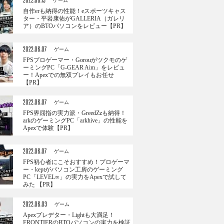
2022.06.13
ゲーム
自作erも納得の性能！eスポーツキャス
ター・平岩康佑がGALLERIA（ガレリ
ア）のBTOパソコンをレビュー【PR】
2022.06.07
ゲーム
FPSプロゲーマー・Gorouがツクモのゲ
ーミングPC「G-GEAR Aim」をレビュ
ー！Apexでの無双プレイもお任せ
【PR】
2022.06.07
ゲーム
FPS界屈指の実力派・GreedZzも納得！
arkのゲーミングPC「arkhive」の性能を
Apexで体験【PR】
2022.06.07
ゲーム
FPS初心者にこそおすすめ！プロゲーマ
ー・keptがパソコン工房のゲーミング
PC「LEVEL∞」の実力をApexで試して
みた 【PR】
2022.06.03
ゲーム
Apexプレデター・Lightも大満足！
FRONTIERのBTOパソコンの実力を検証