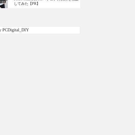
してみた【PR】
y PCDigital_DIY