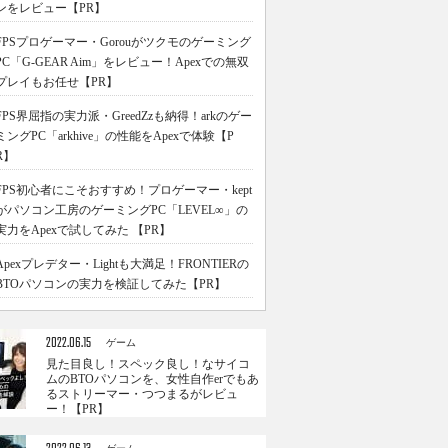
ンをレビュー【PR】
FPSプロゲーマー・Gorouがツクモのゲーミング
PC「G-GEAR Aim」をレビュー！Apexでの無双
プレイもお任せ【PR】
FPS界屈指の実力派・GreedZzも納得！arkのゲー
ミングPC「arkhive」の性能をApexで体験【P
R】
FPS初心者にこそおすすめ！プロゲーマー・kept
がパソコン工房のゲーミングPC「LEVEL∞」の
実力をApexで試してみた 【PR】
Apexプレデター・Lightも大満足！FRONTIERの
BTOパソコンの実力を検証してみた【PR】
2022.06.15
ゲーム
見た目良し！スペック良し！なサイコ
ムのBTOパソコンを、女性自作erでもあ
るストリーマー・つつまるがレビュ
ー！【PR】