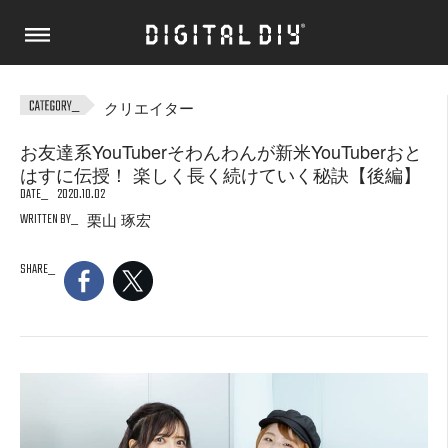
クリエイター
お友達系YouTuberそわんわんが新米YouTuberおと
はすに伝授！ 楽しく長く続けていく秘訣【後編】
DATE
2020.10.02
WRITTEN BY
栗山 琢宏
SHARE