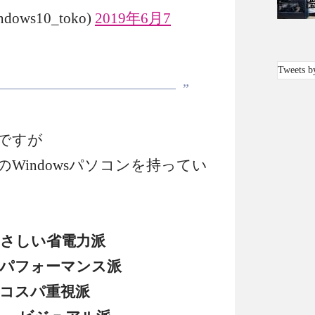
ows10_toko)
2019年6月7
Tweets b
ですが
Windowsパソコンを持ってい
やさしい省電力派
、パフォーマンス派
、コスパ重視派