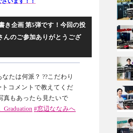
ございます！！
書き企画 第5弾です！今回の投
たくさんのご参加ありがとうござ
なたは何派？ ??こだわり
ートコメントで教えてくだ
C写真もあったら見たいで
_Graduation
#窓辺ななみへ