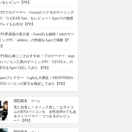
ンをレビュー【PR】
FPSプロゲーマー・Gorouがツクモのゲーミング
PC「G-GEAR Aim」をレビュー！Apexでの無双
プレイもお任せ【PR】
FPS界屈指の実力派・GreedZzも納得！arkのゲー
ミングPC「arkhive」の性能をApexで体験【P
R】
FPS初心者にこそおすすめ！プロゲーマー・kept
がパソコン工房のゲーミングPC「LEVEL∞」の
実力をApexで試してみた 【PR】
Apexプレデター・Lightも大満足！FRONTIERの
BTOパソコンの実力を検証してみた【PR】
2022.06.15
ゲーム
見た目良し！スペック良し！なサイコ
ムのBTOパソコンを、女性自作erでもあ
るストリーマー・つつまるがレビュ
ー！【PR】