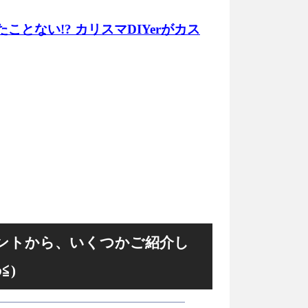
ことない!? カリスマDIYerがカス
ントから、いくつかご紹介し
ていきますね！！(ﾉ≧ڡ≦)