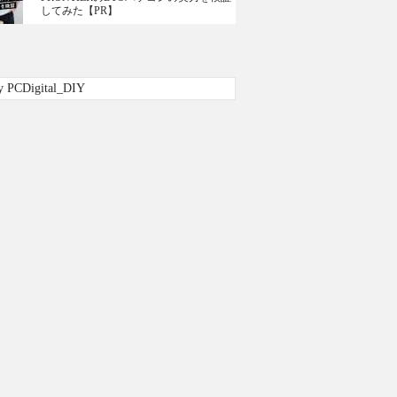
してみた【PR】
y PCDigital_DIY