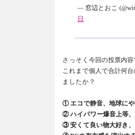
— 窓辺とおこ (@wind
日
さっそく今回の投票内容
これまで個人で合計何台の
ましたか？
① エコで静音、地球に
② ハイパワー爆音上等
③ 安くて良い物大好き