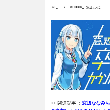
DATE
WRITTEN BY
窓辺とおこ
の結果をどうぞ！(๑>◡<๑)
>> 関連記事 ：
窓辺ななみち