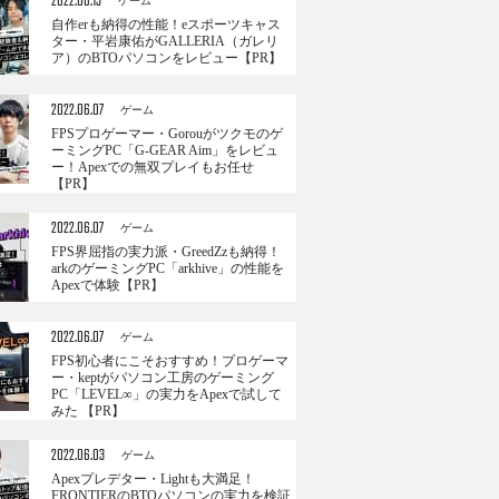
2022.06.13
ゲーム
自作erも納得の性能！eスポーツキャス
ター・平岩康佑がGALLERIA（ガレリ
ア）のBTOパソコンをレビュー【PR】
2022.06.07
ゲーム
FPSプロゲーマー・Gorouがツクモのゲ
ーミングPC「G-GEAR Aim」をレビュ
ー！Apexでの無双プレイもお任せ
【PR】
2022.06.07
ゲーム
FPS界屈指の実力派・GreedZzも納得！
arkのゲーミングPC「arkhive」の性能を
Apexで体験【PR】
2022.06.07
ゲーム
FPS初心者にこそおすすめ！プロゲーマ
ー・keptがパソコン工房のゲーミング
PC「LEVEL∞」の実力をApexで試して
みた 【PR】
2022.06.03
ゲーム
Apexプレデター・Lightも大満足！
FRONTIERのBTOパソコンの実力を検証