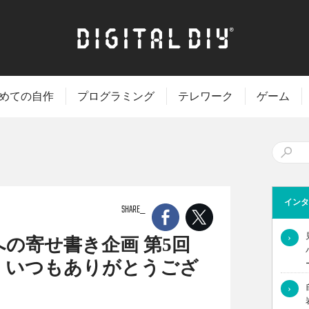
めての自作
プログラミング
テレワーク
ゲーム
インタ
SHARE
›
の寄せ書き企画 第5回
、いつもありがとうござ
›
回のテーマはPC自作するなら、あなたは何派？??です！今回