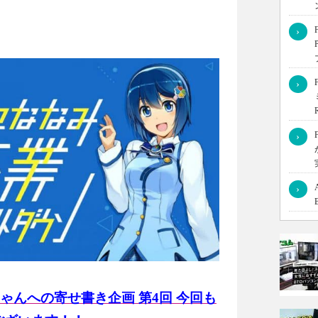
›
›
›
›
ゃんへの寄せ書き企画 第4回 今回も