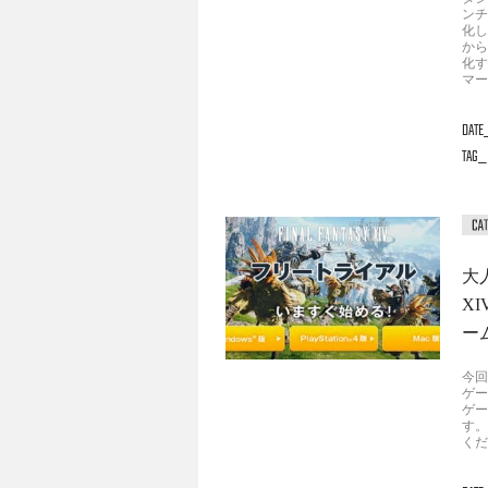
ンチ
化し
から
化す
マー
DATE
TAG
大
X
ー
今回
ゲー
ゲー
す。
くだ