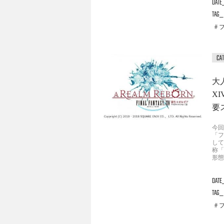
DATE
TAG
大
X
要
今回
「フ
して
称「
形態
DATE
TAG