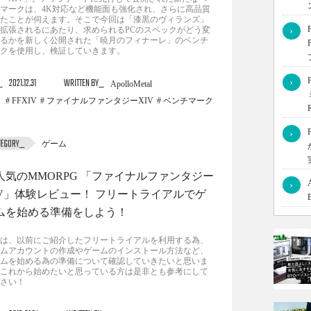
マークは、4K対応など機能面も強化され、さらに高品質
たことが伺えます。そこで今回は「漆黒のヴィランズ」
拡張されるにあたり、求められるPCのスペックがどう変
›
るかを新しく公開された「暁月のフィナーレ」のベンチ
クを使用し、検証していきます。
2021.12.31
WRITTEN BY
›
ApolloMetal
FFXIV
ファイナルファンタジーXIV
ベンチマーク
›
ゲーム
人気のMMORPG 「ファイナルファンタジー
›
IV」体験レビュー！ フリートライアルでゲ
ムを始める準備をしよう！
は、以前にご紹介したフリートライアルを利用する為、
ムアカウントの作成やゲームのインストール方法など、
ムを始める為の準備について確認していきたいと思いま
これから始めたいと思っている方は是非とも参考にして
さい！