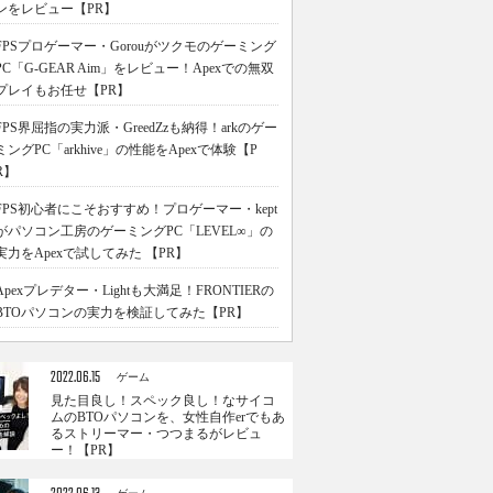
ンをレビュー【PR】
FPSプロゲーマー・Gorouがツクモのゲーミング
PC「G-GEAR Aim」をレビュー！Apexでの無双
プレイもお任せ【PR】
FPS界屈指の実力派・GreedZzも納得！arkのゲー
ミングPC「arkhive」の性能をApexで体験【P
R】
FPS初心者にこそおすすめ！プロゲーマー・kept
がパソコン工房のゲーミングPC「LEVEL∞」の
実力をApexで試してみた 【PR】
Apexプレデター・Lightも大満足！FRONTIERの
BTOパソコンの実力を検証してみた【PR】
2022.06.15
ゲーム
見た目良し！スペック良し！なサイコ
ムのBTOパソコンを、女性自作erでもあ
るストリーマー・つつまるがレビュ
ー！【PR】