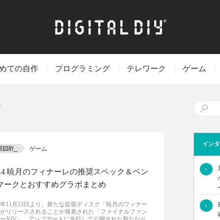
めての自作
プログラミング
テレワーク
ゲーム
インタ
ゲーム
›
F14 暁月のフィナーレの推奨スペック＆ベン
マークとおすすめグラボまとめ
21年11月23日より、新たな拡張ディスク「暁月のフィナー
›
がリリースされることが発表された「ファイナルファン
ーXIV」。アップデートに先行して公開された新たなベ