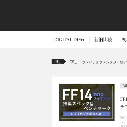
DIGITAL DIYer
新旧比較
初
TAG
ファイナルファンタジーXIV
F
チ
20
レ」
タジ