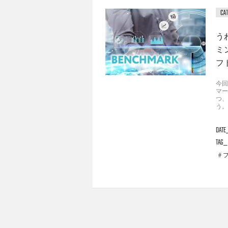
う
ミ
フ
今回
マー
つ、
う。
DATE
TAG