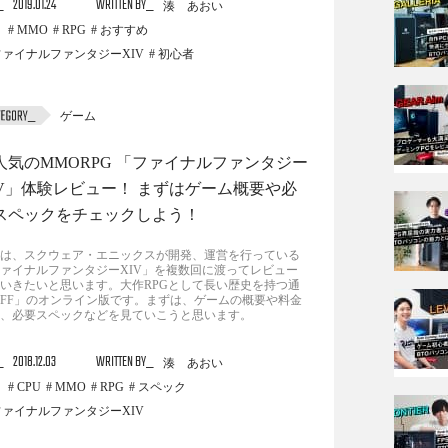
2019.01.24
WRITTEN BY
湊 あおい
MMO
RPG
おすすめ
ファイナルファンタジーXIV
初心者
ゲーム
人気のMMORPG 「ファイナルファンタジー
IV」体験レビュー！ まずはゲーム概要や必
スペックをチェックしよう！
は、スクウェア・エニックスが開発、運営を行っている
ァイナルファンタジーXIV」を複数回に渡ってレビュー
いきたいと思います。大作RPGとして長い歴史を持つ通
FF」のオンライン版です。まずは、ゲームの概要や料金
、必要スペックなどを見ていこうと思います。
2018.12.03
WRITTEN BY
湊 あおい
CPU
MMO
RPG
スペック
ファイナルファンタジーXIV