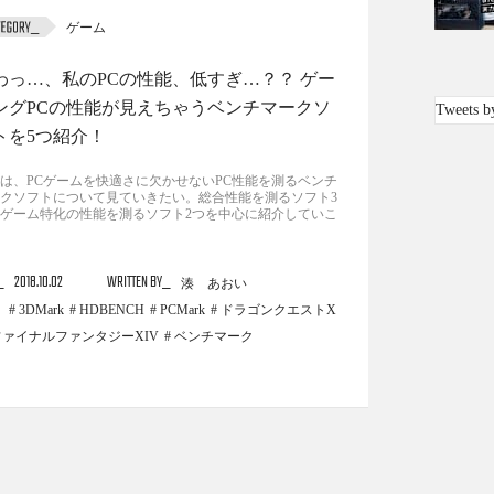
ゲーム
わっ…、私のPCの性能、低すぎ…？？ ゲー
ングPCの性能が見えちゃうベンチマークソ
Tweets b
トを5つ紹介！
は、PCゲームを快適さに欠かせないPC性能を測るベンチ
クソフトについて見ていきたい。総合性能を測るソフト3
ゲーム特化の性能を測るソフト2つを中心に紹介していこ
2018.10.02
WRITTEN BY
湊 あおい
3DMark
HDBENCH
PCMark
ドラゴンクエストX
ファイナルファンタジーXIV
ベンチマーク