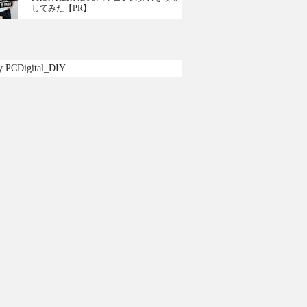
してみた【PR】
y PCDigital_DIY