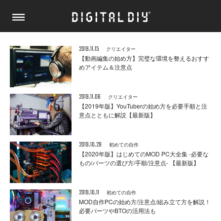
2019.11.15
クリエイター
【動画編集の始め方】完璧な環境を整えるおすす
めアイテム＆注意点
2019.11.06
クリエイター
【2019年版】YouTuberの始め方を必要手順と注
意点とともに解説【最新版】
2019.10.29
初めての自作
【2020年版】はじめてのMOD PC大全集 -必要な
もの/パーツの選び方/手順/注意点- 【最新版】
2019.10.11
初めての自作
MOD自作PCの始め方/注意点/組み立て方を解説！
必要パーツやBTOの活用法も