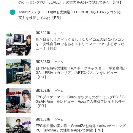
のゲーミングPC「LEVEL∞」の実力をApexで試してみた 【PR】
›
Apexプレデター・Lightも大満足！FRONTIERのBTOパソコンの
実力を検証してみた【PR】
2022.06.15
ゲーム
見た目良し！スペック良し！なサイコムのBTOパソコン
を、女性自作erでもあるストリーマー・つつまるがレビ
ュー！【PR】
2022.06.13
ゲーム
自作erも納得の性能！eスポーツキャスター・平岩康佑が
GALLERIA（ガレリア）のBTOパソコンをレビュー
【PR】
2022.06.07
ゲーム
FPSプロゲーマー・GorouがツクモのゲーミングPC「G-
GEAR Aim」をレビュー！Apexでの無双プレイもお任せ
【PR】
2022.06.07
ゲーム
FPS界屈指の実力派・GreedZzも納得！arkのゲーミング
PC「arkhive」の性能をApexで体験【PR】