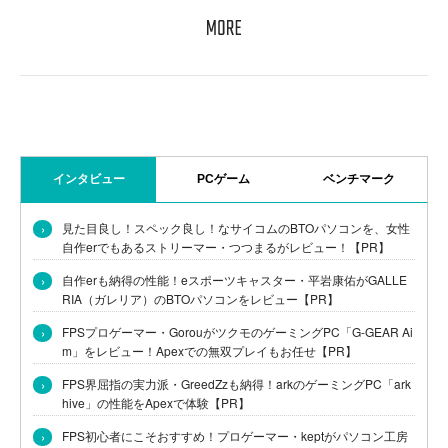
インタビュー
PCゲーム
ベンチマーク
›
見た目良し！スペック良し！なサイコムのBTOパソコンを、女性
自作erでもあるストリーマー・つつまるがレビュー！【PR】
›
自作erも納得の性能！eスポーツキャスター・平岩康佑がGALLE
RIA（ガレリア）のBTOパソコンをレビュー【PR】
›
FPSプロゲーマー・GorouがツクモのゲーミングPC「G-GEAR Ai
m」をレビュー！Apexでの無双プレイもお任せ【PR】
›
FPS界屈指の実力派・GreedZzも納得！arkのゲーミングPC「ark
hive」の性能をApexで体験【PR】
›
FPS初心者にこそおすすめ！プロゲーマー・keptがパソコン工房