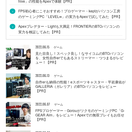
hive」の性能をApexで体験【PR】
›
FPS初心者にこそおすすめ！プロゲーマー・keptがパソコン工房
のゲーミングPC「LEVEL∞」の実力をApexで試してみた 【PR】
›
Apexプレデター・Lightも大満足！FRONTIERのBTOパソコンの
実力を検証してみた【PR】
2022.06.15
ゲーム
見た目良し！スペック良し！なサイコムのBTOパソコン
を、女性自作erでもあるストリーマー・つつまるがレビ
ュー！【PR】
2022.06.13
ゲーム
自作erも納得の性能！eスポーツキャスター・平岩康佑が
GALLERIA（ガレリア）のBTOパソコンをレビュー
【PR】
2022.06.07
ゲーム
FPSプロゲーマー・GorouがツクモのゲーミングPC「G-
GEAR Aim」をレビュー！Apexでの無双プレイもお任せ
【PR】