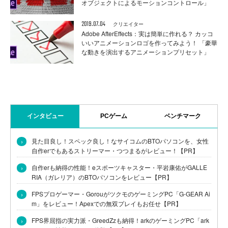
オブジェクトによるモーションコントロール」
2019.07.04
クリエイター
Adobe AfterEffects：実は簡単に作れる？ カッコ
いいアニメーションロゴを作ってみよう！ 「豪華
な動きを演出するアニメーションプリセット」
インタビュー
PCゲーム
ベンチマーク
›
見た目良し！スペック良し！なサイコムのBTOパソコンを、女性
自作erでもあるストリーマー・つつまるがレビュー！【PR】
›
自作erも納得の性能！eスポーツキャスター・平岩康佑がGALLE
RIA（ガレリア）のBTOパソコンをレビュー【PR】
›
FPSプロゲーマー・GorouがツクモのゲーミングPC「G-GEAR Ai
m」をレビュー！Apexでの無双プレイもお任せ【PR】
›
FPS界屈指の実力派・GreedZzも納得！arkのゲーミングPC「ark