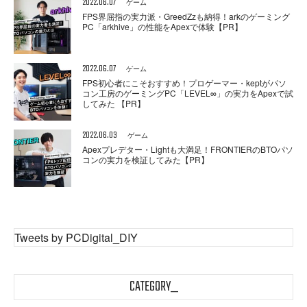
2022.06.07
ゲーム
FPS界屈指の実力派・GreedZzも納得！arkのゲーミング
PC「arkhive」の性能をApexで体験【PR】
2022.06.07
ゲーム
FPS初心者にこそおすすめ！プロゲーマー・keptがパソ
コン工房のゲーミングPC「LEVEL∞」の実力をApexで試
してみた 【PR】
2022.06.03
ゲーム
Apexプレデター・Lightも大満足！FRONTIERのBTOパソ
コンの実力を検証してみた【PR】
Tweets by PCDigital_DIY
CATEGORY_