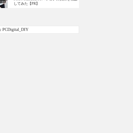
してみた【PR】
y PCDigital_DIY