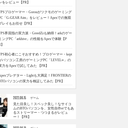
ンをレビュー【PR】
FPSプロゲーマー・Gorouがツクモのゲーミング
PC「G-GEAR Aim」をレビュー！Apexでの無双
プレイもお任せ【PR】
FPS界屈指の実力派・GreedZzも納得！arkのゲー
ミングPC「arkhive」の性能をApexで体験【P
R】
FPS初心者にこそおすすめ！プロゲーマー・kept
がパソコン工房のゲーミングPC「LEVEL∞」の
実力をApexで試してみた 【PR】
Apexプレデター・Lightも大満足！FRONTIERの
BTOパソコンの実力を検証してみた【PR】
2022.06.15
ゲーム
見た目良し！スペック良し！なサイコ
ムのBTOパソコンを、女性自作erでもあ
るストリーマー・つつまるがレビュ
ー！【PR】