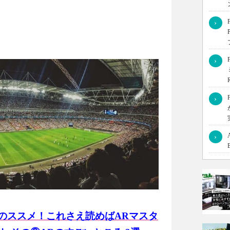
›
›
に、いくつかの事例をご紹介します。
›
›
のススメ！これさえ読めばARマスタ