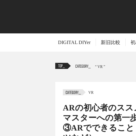
DIGITAL DIYer
新旧比較
初
CATEGORY
VR
VR
TITLE
ARの初心者のスス
マスターへの第一歩
③ARでできるこ
ARといえばポケモンGOばかりがクローズ