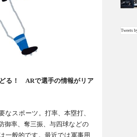
Tweets b
どる！ ARで選手の情報がリア
要なスポーツ。打率、本塁打、
防御率、奪三振、与四球などの
は一般的です。
最近では軍事用