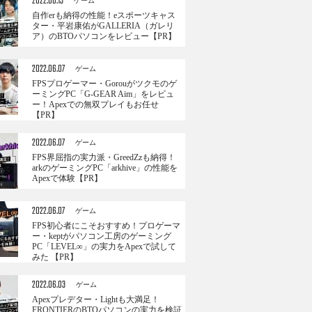
2022.06.13
ゲーム
自作erも納得の性能！eスポーツキャス
ター・平岩康佑がGALLERIA（ガレリ
ア）のBTOパソコンをレビュー【PR】
2022.06.07
ゲーム
FPSプロゲーマー・Gorouがツクモのゲ
ーミングPC「G-GEAR Aim」をレビュ
ー！Apexでの無双プレイもお任せ
【PR】
2022.06.07
ゲーム
FPS界屈指の実力派・GreedZzも納得！
arkのゲーミングPC「arkhive」の性能を
Apexで体験【PR】
2022.06.07
ゲーム
FPS初心者にこそおすすめ！プロゲーマ
ー・keptがパソコン工房のゲーミング
PC「LEVEL∞」の実力をApexで試して
みた 【PR】
2022.06.03
ゲーム
Apexプレデター・Lightも大満足！
FRONTIERのBTOパソコンの実力を検証