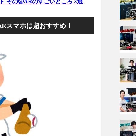
 その②ARのすごいところ 3選
ARスマホは超おすすめ！