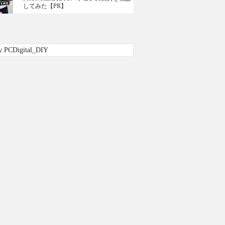
してみた【PR】
y PCDigital_DIY