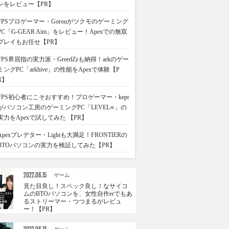
ンをレビュー【PR】
FPSプロゲーマー・Gorouがツクモのゲーミング
PC「G-GEAR Aim」をレビュー！Apexでの無双
プレイもお任せ【PR】
FPS界屈指の実力派・GreedZzも納得！arkのゲー
ミングPC「arkhive」の性能をApexで体験【P
R】
FPS初心者にこそおすすめ！プロゲーマー・kept
がパソコン工房のゲーミングPC「LEVEL∞」の
実力をApexで試してみた 【PR】
Apexプレデター・Lightも大満足！FRONTIERの
BTOパソコンの実力を検証してみた【PR】
2022.06.15
ゲーム
見た目良し！スペック良し！なサイコ
ムのBTOパソコンを、女性自作erでもあ
るストリーマー・つつまるがレビュ
ー！【PR】