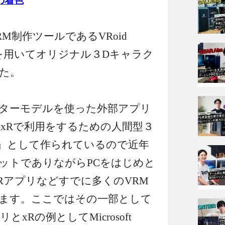
ネの着色
M制作ツールであるVRoid
Unity を用いてオリジナル３Dキャラク
た。
ターモデルを使った外部アプリ
『xRで利用をするための人間型３
』として作られているので近年
ットでありながらPCをはじめと
Rアプリなどすでに多くのVRM
ます。
ここではその一部として
xRの例としてMicrosoft