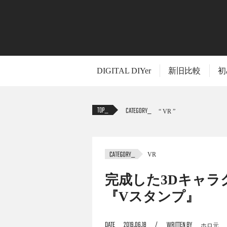
DIGITAL DIYer
新旧比較
初
CATEGORY
VR
VR
TITLE
完成した3Dキャラ
『Vスタンプ』
これまでの連載記事でVRM制作ツールであるVRoid
DATE
2019.06.18
WRITTEN BY
ホロ元