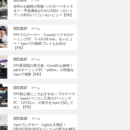
2022.06.13
ゲーム
自作erも納得の性能！eスポーツキャス
ター・平岩康佑がGALLERIA（ガレリ
ア）のBTOパソコンをレビュー【PR】
2022.06.07
ゲーム
FPSプロゲーマー・Gorouがツクモのゲ
ーミングPC「G-GEAR Aim」をレビュ
ー！Apexでの無双プレイもお任せ
【PR】
2022.06.07
ゲーム
FPS界屈指の実力派・GreedZzも納得！
arkのゲーミングPC「arkhive」の性能を
Apexで体験【PR】
2022.06.07
ゲーム
FPS初心者にこそおすすめ！プロゲーマ
ー・keptがパソコン工房のゲーミング
PC「LEVEL∞」の実力をApexで試して
みた 【PR】
2022.06.03
ゲーム
Apexプレデター・Lightも大満足！
FRONTIERのBTOパソコンの実力を検証