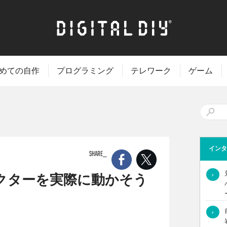
めての自作
プログラミング
テレワーク
ゲーム
インタ
SHARE
›
クターを実際に動かそう
›
 Studioや Blender、Unity を用いてオリジナル３Dキャラ