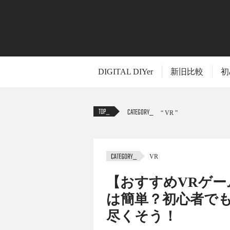
DIGITAL DIYer
新旧比較
初
CATEGORY
VR
VR
TITLE
【おすすめVRゲーム1
は簡単？初心者でも
尽くそう！
VRで遊ぶ環境が整ったら、あともう一歩。S