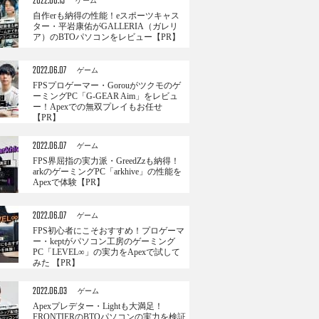
2022.06.13
ゲーム
自作erも納得の性能！eスポーツキャス
ター・平岩康佑がGALLERIA（ガレリ
ア）のBTOパソコンをレビュー【PR】
2022.06.07
ゲーム
FPSプロゲーマー・Gorouがツクモのゲ
ーミングPC「G-GEAR Aim」をレビュ
ー！Apexでの無双プレイもお任せ
【PR】
2022.06.07
ゲーム
FPS界屈指の実力派・GreedZzも納得！
arkのゲーミングPC「arkhive」の性能を
Apexで体験【PR】
2022.06.07
ゲーム
FPS初心者にこそおすすめ！プロゲーマ
ー・keptがパソコン工房のゲーミング
PC「LEVEL∞」の実力をApexで試して
みた 【PR】
2022.06.03
ゲーム
Apexプレデター・Lightも大満足！
FRONTIERのBTOパソコンの実力を検証