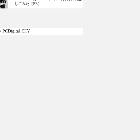
してみた【PR】
y PCDigital_DIY