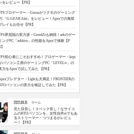
ンをレビュー【PR】
FPSプロゲーマー・Gorouがツクモのゲーミング
PC「G-GEAR Aim」をレビュー！Apexでの無双
プレイもお任せ【PR】
FPS界屈指の実力派・GreedZzも納得！arkのゲー
ミングPC「arkhive」の性能をApexで体験【P
R】
FPS初心者にこそおすすめ！プロゲーマー・kept
がパソコン工房のゲーミングPC「LEVEL∞」の
実力をApexで試してみた 【PR】
Apexプレデター・Lightも大満足！FRONTIERの
BTOパソコンの実力を検証してみた【PR】
2022.06.15
ゲーム
見た目良し！スペック良し！なサイコ
ムのBTOパソコンを、女性自作erでもあ
るストリーマー・つつまるがレビュ
ー！【PR】