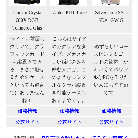
Corsair
Crystal
Antec
P110 Luce
Silverstone
SST-
680X RGB
SEA1GW-G
Tempered Glas
サイドも前面も
こちらはサイド
クリアで、グラ
のみクリアなタ
めずらしいロー
フィックカード
イプ。メカメカ
ズピンク＆ゴー
も縦置きでき
しい感じのみを
ルドの筐体。か
る、まさに魅せ
好む人には、こ
わいくてパワフ
るためのケース
のようなシンプ
ルなPCを作りた
といっても過言
ルなグラボ縦置
い人におすすめ
ではありません
き可能ケースも
です。
ね！
おすすめです。
価格情報
価格情報
価格情報
公式サイト
公式サイト
公式サイト
>> 関連記事 ：