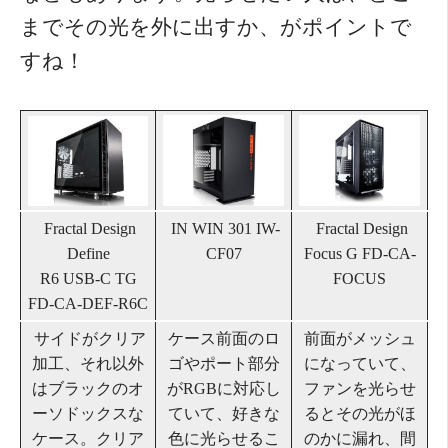
までその光を外に出すか、がポイントで
すね！
Fractal Design
IN WIN
301 IW-
Fractal Design
Define
CF07
Focus G FD-CA-
R6 USB-C TG
FOCUS
FD-CA-DEF-R6C
サイドがクリア
ケース前面のロ
前面がメッシュ
加工、それ以外
ゴやポート部分
になっていて、
はブラックのオ
がRGBに対応し
ファンを光らせ
ーソドックスな
ていて、好きな
るとその光がほ
ケース。クリア
色に光らせるこ
のかに漏れ、間