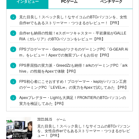
インタビュー
PCゲーム
ベンチマーク
›
見た目良し！スペック良し！なサイコムのBTOパソコンを、女性
自作erでもあるストリーマー・つつまるがレビュー！【PR】
›
自作erも納得の性能！eスポーツキャスター・平岩康佑がGALLE
RIA（ガレリア）のBTOパソコンをレビュー【PR】
›
FPSプロゲーマー・GorouがツクモのゲーミングPC「G-GEAR Ai
m」をレビュー！Apexでの無双プレイもお任せ【PR】
›
FPS界屈指の実力派・GreedZzも納得！arkのゲーミングPC「ark
hive」の性能をApexで体験【PR】
›
FPS初心者にこそおすすめ！プロゲーマー・keptがパソコン工房
のゲーミングPC「LEVEL∞」の実力をApexで試してみた 【PR】
›
Apexプレデター・Lightも大満足！FRONTIERのBTOパソコンの
実力を検証してみた【PR】
2022.06.15
ゲーム
見た目良し！スペック良し！なサイコムのBTOパソコン
を、女性自作erでもあるストリーマー・つつまるがレビ
ュー！【PR】