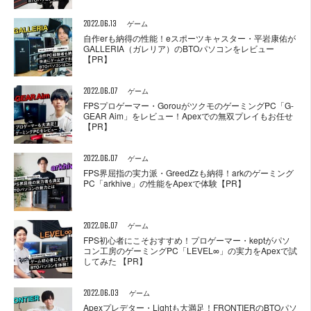
2022.06.13
ゲーム
自作erも納得の性能！eスポーツキャスター・平岩康佑が
GALLERIA（ガレリア）のBTOパソコンをレビュー
【PR】
2022.06.07
ゲーム
FPSプロゲーマー・GorouがツクモのゲーミングPC「G-
GEAR Aim」をレビュー！Apexでの無双プレイもお任せ
【PR】
2022.06.07
ゲーム
FPS界屈指の実力派・GreedZzも納得！arkのゲーミング
PC「arkhive」の性能をApexで体験【PR】
2022.06.07
ゲーム
FPS初心者にこそおすすめ！プロゲーマー・keptがパソ
コン工房のゲーミングPC「LEVEL∞」の実力をApexで試
してみた 【PR】
2022.06.03
ゲーム
Apexプレデター・Lightも大満足！FRONTIERのBTOパソ