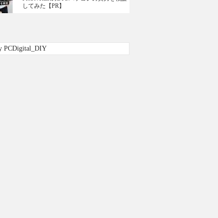
してみた【PR】
y PCDigital_DIY