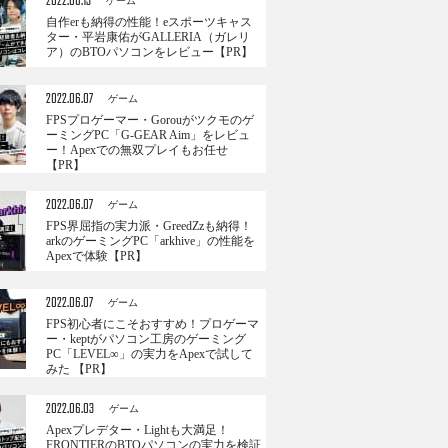
2022.06.13
ゲーム
自作erも納得の性能！eスポーツキャス
ター・平岩康佑がGALLERIA（ガレリ
ア）のBTOパソコンをレビュー【PR】
2022.06.07
ゲーム
FPSプロゲーマー・Gorouがツクモのゲ
ーミングPC「G-GEAR Aim」をレビュ
ー！Apexでの無双プレイもお任せ
【PR】
2022.06.07
ゲーム
FPS界屈指の実力派・GreedZzも納得！
arkのゲーミングPC「arkhive」の性能を
Apexで体験【PR】
2022.06.07
ゲーム
FPS初心者にこそおすすめ！プロゲーマ
ー・keptがパソコン工房のゲーミング
PC「LEVEL∞」の実力をApexで試して
みた 【PR】
2022.06.03
ゲーム
Apexプレデター・Lightも大満足！
FRONTIERのBTOパソコンの実力を検証