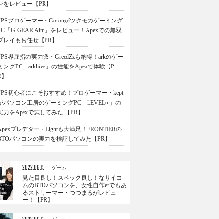
ンをレビュー【PR】
FPSプロゲーマー・Gorouがツクモのゲーミング
PC「G-GEAR Aim」をレビュー！Apexでの無双
プレイもお任せ【PR】
FPS界屈指の実力派・GreedZzも納得！arkのゲー
ミングPC「arkhive」の性能をApexで体験【P
R】
FPS初心者にこそおすすめ！プロゲーマー・kept
がパソコン工房のゲーミングPC「LEVEL∞」の
実力をApexで試してみた 【PR】
Apexプレデター・Lightも大満足！FRONTIERの
BTOパソコンの実力を検証してみた【PR】
2022.06.15
ゲーム
見た目良し！スペック良し！なサイコ
ムのBTOパソコンを、女性自作erでもあ
るストリーマー・つつまるがレビュ
ー！【PR】