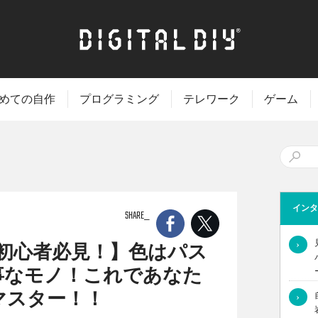
めての自作
プログラミング
テレワーク
ゲーム
インタ
SHARE
›
rator初心者必見！】色はパス
事なモノ！これであなた
マスター！！
›
ける配色やパターン、グラデーションについてについて見ていきます。塗り