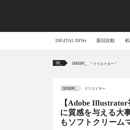
DIGITAL DIYer
新旧比較
初
CATEGORY
クリエイター
クリエイター
TITLE
【Adobe Illust
に質感を与える大
もソフトクリーム
今回は、Adobe Illustrator にお