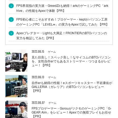
›
FPS界屈指の実力派・GreedZzも納得！arkのゲーミングPC「ark
hive」の性能をApexで体験【PR】
›
FPS初心者にこそおすすめ！プロゲーマー・keptがパソコン工房
のゲーミングPC「LEVEL∞」の実力をApexで試してみた 【PR】
›
Apexプレデター・Lightも大満足！FRONTIERのBTOパソコンの
実力を検証してみた【PR】
2022.06.15
ゲーム
見た目良し！スペック良し！なサイコムのBTOパソコン
を、女性自作erでもあるストリーマー・つつまるがレビ
ュー！【PR】
2022.06.13
ゲーム
自作erも納得の性能！eスポーツキャスター・平岩康佑が
GALLERIA（ガレリア）のBTOパソコンをレビュー
【PR】
2022.06.07
ゲーム
FPSプロゲーマー・GorouがツクモのゲーミングPC「G-
GEAR Aim」をレビュー！Apexでの無双プレイもお任せ
【PR】