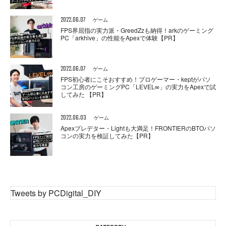
2022.06.07
ゲーム
FPS界屈指の実力派・GreedZzも納得！arkのゲーミング
PC「arkhive」の性能をApexで体験【PR】
2022.06.07
ゲーム
FPS初心者にこそおすすめ！プロゲーマー・keptがパソ
コン工房のゲーミングPC「LEVEL∞」の実力をApexで試
してみた 【PR】
2022.06.03
ゲーム
Apexプレデター・Lightも大満足！FRONTIERのBTOパソ
コンの実力を検証してみた【PR】
Tweets by PCDigital_DIY