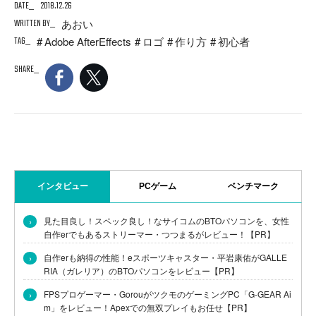
DATE
2018.12.26
WRITTEN BY
あおい
TAG
Adobe AfterEffects
ロゴ
作り方
初心者
SHARE
インタビュー
PCゲーム
ベンチマーク
›
見た目良し！スペック良し！なサイコムのBTOパソコンを、女性
自作erでもあるストリーマー・つつまるがレビュー！【PR】
›
自作erも納得の性能！eスポーツキャスター・平岩康佑がGALLE
RIA（ガレリア）のBTOパソコンをレビュー【PR】
›
FPSプロゲーマー・GorouがツクモのゲーミングPC「G-GEAR Ai
m」をレビュー！Apexでの無双プレイもお任せ【PR】