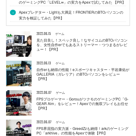
のゲーミングPC「LEVEL∞」の実力をApexで試してみた 【PR】
›
Apexプレデター・Lightも大満足！FRONTIERのBTOパソコンの
実力を検証してみた【PR】
2022.06.15
ゲーム
見た目良し！スペック良し！なサイコムのBTOパソコン
を、女性自作erでもあるストリーマー・つつまるがレビ
ュー！【PR】
2022.06.13
ゲーム
自作erも納得の性能！eスポーツキャスター・平岩康佑が
GALLERIA（ガレリア）のBTOパソコンをレビュー
【PR】
2022.06.07
ゲーム
FPSプロゲーマー・GorouがツクモのゲーミングPC「G-
GEAR Aim」をレビュー！Apexでの無双プレイもお任せ
【PR】
2022.06.07
ゲーム
FPS界屈指の実力派・GreedZzも納得！arkのゲーミング
PC「arkhive」の性能をApexで体験【PR】