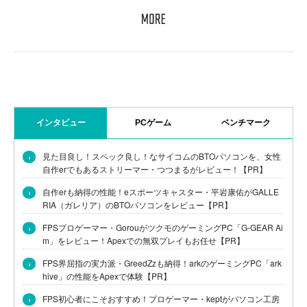
インタビュー
PCゲーム
ベンチマーク
›
見た目良し！スペック良し！なサイコムのBTOパソコンを、女性
自作erでもあるストリーマー・つつまるがレビュー！【PR】
›
自作erも納得の性能！eスポーツキャスター・平岩康佑がGALLE
RIA（ガレリア）のBTOパソコンをレビュー【PR】
›
FPSプロゲーマー・GorouがツクモのゲーミングPC「G-GEAR Ai
m」をレビュー！Apexでの無双プレイもお任せ【PR】
›
FPS界屈指の実力派・GreedZzも納得！arkのゲーミングPC「ark
hive」の性能をApexで体験【PR】
›
FPS初心者にこそおすすめ！プロゲーマー・keptがパソコン工房