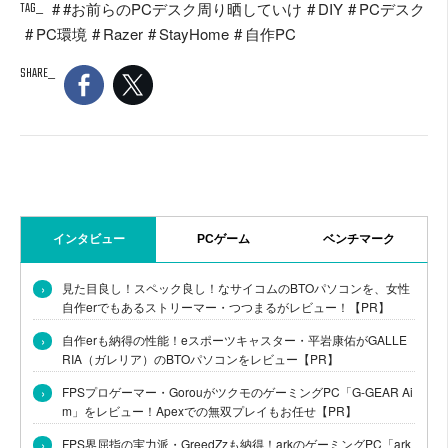
TAG
#お前らのPCデスク周り晒していけ
DIY
PCデスク
PC環境
Razer
StayHome
自作PC
SHARE
インタビュー
PCゲーム
ベンチマーク
›
見た目良し！スペック良し！なサイコムのBTOパソコンを、女性
自作erでもあるストリーマー・つつまるがレビュー！【PR】
›
自作erも納得の性能！eスポーツキャスター・平岩康佑がGALLE
RIA（ガレリア）のBTOパソコンをレビュー【PR】
›
FPSプロゲーマー・GorouがツクモのゲーミングPC「G-GEAR Ai
m」をレビュー！Apexでの無双プレイもお任せ【PR】
›
FPS界屈指の実力派・GreedZzも納得！arkのゲーミングPC「ark