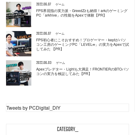
2022.06.07
ゲーム
FPS界屈指の実力派・GreedZzも納得！arkのゲーミング
PC「arkhive」の性能をApexで体験【PR】
2022.06.07
ゲーム
FPS初心者にこそおすすめ！プロゲーマー・keptがパソ
コン工房のゲーミングPC「LEVEL∞」の実力をApexで試
してみた 【PR】
2022.06.03
ゲーム
Apexプレデター・Lightも大満足！FRONTIERのBTOパソ
コンの実力を検証してみた【PR】
Tweets by PCDigital_DIY
CATEGORY_