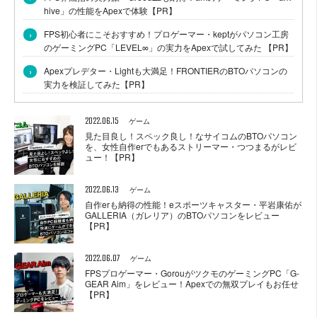
hive」の性能をApexで体験【PR】
›
FPS初心者にこそおすすめ！プロゲーマー・keptがパソコン工房
のゲーミングPC「LEVEL∞」の実力をApexで試してみた 【PR】
›
Apexプレデター・Lightも大満足！FRONTIERのBTOパソコンの
実力を検証してみた【PR】
2022.06.15
ゲーム
見た目良し！スペック良し！なサイコムのBTOパソコン
を、女性自作erでもあるストリーマー・つつまるがレビ
ュー！【PR】
2022.06.13
ゲーム
自作erも納得の性能！eスポーツキャスター・平岩康佑が
GALLERIA（ガレリア）のBTOパソコンをレビュー
【PR】
2022.06.07
ゲーム
FPSプロゲーマー・GorouがツクモのゲーミングPC「G-
GEAR Aim」をレビュー！Apexでの無双プレイもお任せ
【PR】