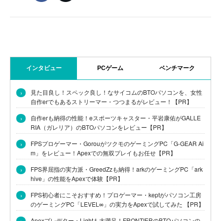
インタビュー
PCゲーム
ベンチマーク
›
見た目良し！スペック良し！なサイコムのBTOパソコンを、女性
自作erでもあるストリーマー・つつまるがレビュー！【PR】
›
自作erも納得の性能！eスポーツキャスター・平岩康佑がGALLE
RIA（ガレリア）のBTOパソコンをレビュー【PR】
›
FPSプロゲーマー・GorouがツクモのゲーミングPC「G-GEAR Ai
m」をレビュー！Apexでの無双プレイもお任せ【PR】
›
FPS界屈指の実力派・GreedZzも納得！arkのゲーミングPC「ark
hive」の性能をApexで体験【PR】
›
FPS初心者にこそおすすめ！プロゲーマー・keptがパソコン工房
のゲーミングPC「LEVEL∞」の実力をApexで試してみた 【PR】
›
Apexプレデター・Lightも大満足！FRONTIERのBTOパソコンの