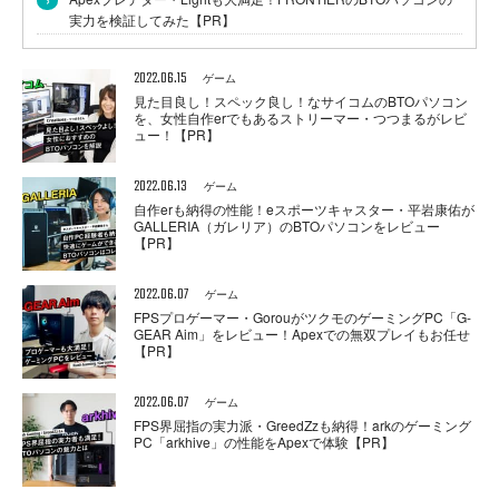
実力を検証してみた【PR】
2022.06.15
ゲーム
見た目良し！スペック良し！なサイコムのBTOパソコン
を、女性自作erでもあるストリーマー・つつまるがレビ
ュー！【PR】
2022.06.13
ゲーム
自作erも納得の性能！eスポーツキャスター・平岩康佑が
GALLERIA（ガレリア）のBTOパソコンをレビュー
【PR】
2022.06.07
ゲーム
FPSプロゲーマー・GorouがツクモのゲーミングPC「G-
GEAR Aim」をレビュー！Apexでの無双プレイもお任せ
【PR】
2022.06.07
ゲーム
FPS界屈指の実力派・GreedZzも納得！arkのゲーミング
PC「arkhive」の性能をApexで体験【PR】