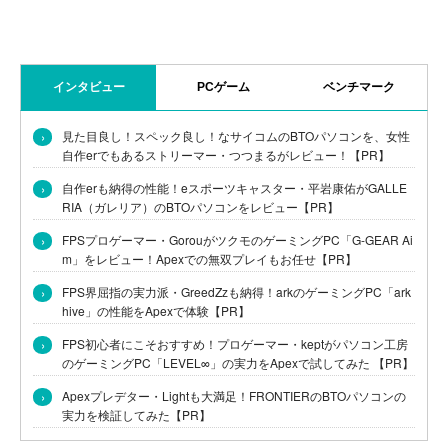
インタビュー
PCゲーム
ベンチマーク
›
見た目良し！スペック良し！なサイコムのBTOパソコンを、女性
自作erでもあるストリーマー・つつまるがレビュー！【PR】
›
自作erも納得の性能！eスポーツキャスター・平岩康佑がGALLE
RIA（ガレリア）のBTOパソコンをレビュー【PR】
›
FPSプロゲーマー・GorouがツクモのゲーミングPC「G-GEAR Ai
m」をレビュー！Apexでの無双プレイもお任せ【PR】
›
FPS界屈指の実力派・GreedZzも納得！arkのゲーミングPC「ark
hive」の性能をApexで体験【PR】
›
FPS初心者にこそおすすめ！プロゲーマー・keptがパソコン工房
のゲーミングPC「LEVEL∞」の実力をApexで試してみた 【PR】
›
Apexプレデター・Lightも大満足！FRONTIERのBTOパソコンの
実力を検証してみた【PR】