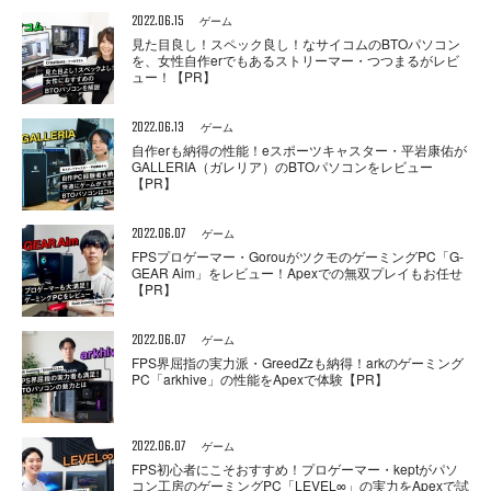
2022.06.15
ゲーム
見た目良し！スペック良し！なサイコムのBTOパソコン
を、女性自作erでもあるストリーマー・つつまるがレビ
ュー！【PR】
2022.06.13
ゲーム
自作erも納得の性能！eスポーツキャスター・平岩康佑が
GALLERIA（ガレリア）のBTOパソコンをレビュー
【PR】
2022.06.07
ゲーム
FPSプロゲーマー・GorouがツクモのゲーミングPC「G-
GEAR Aim」をレビュー！Apexでの無双プレイもお任せ
【PR】
2022.06.07
ゲーム
FPS界屈指の実力派・GreedZzも納得！arkのゲーミング
PC「arkhive」の性能をApexで体験【PR】
2022.06.07
ゲーム
FPS初心者にこそおすすめ！プロゲーマー・keptがパソ
コン工房のゲーミングPC「LEVEL∞」の実力をApexで試