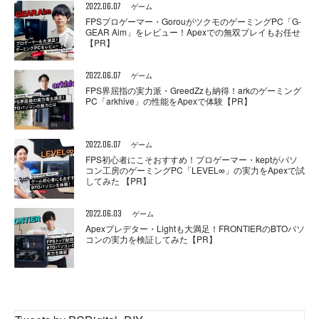
2022.06.07
ゲーム
FPSプロゲーマー・GorouがツクモのゲーミングPC「G-
GEAR Aim」をレビュー！Apexでの無双プレイもお任せ
【PR】
2022.06.07
ゲーム
FPS界屈指の実力派・GreedZzも納得！arkのゲーミング
PC「arkhive」の性能をApexで体験【PR】
2022.06.07
ゲーム
FPS初心者にこそおすすめ！プロゲーマー・keptがパソ
コン工房のゲーミングPC「LEVEL∞」の実力をApexで試
してみた 【PR】
2022.06.03
ゲーム
Apexプレデター・Lightも大満足！FRONTIERのBTOパソ
コンの実力を検証してみた【PR】