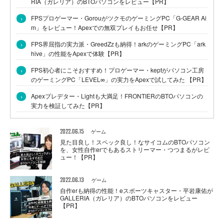
RIA（ガレリア）のBTOパソコンをレビュー【PR】
›
FPSプロゲーマー・GorouがツクモのゲーミングPC「G-GEAR Ai
m」をレビュー！Apexでの無双プレイもお任せ【PR】
›
FPS界屈指の実力派・GreedZzも納得！arkのゲーミングPC「ark
hive」の性能をApexで体験【PR】
›
FPS初心者にこそおすすめ！プロゲーマー・keptがパソコン工房
のゲーミングPC「LEVEL∞」の実力をApexで試してみた 【PR】
›
Apexプレデター・Lightも大満足！FRONTIERのBTOパソコンの
実力を検証してみた【PR】
2022.06.15
ゲーム
見た目良し！スペック良し！なサイコムのBTOパソコン
を、女性自作erでもあるストリーマー・つつまるがレビ
ュー！【PR】
2022.06.13
ゲーム
自作erも納得の性能！eスポーツキャスター・平岩康佑が
GALLERIA（ガレリア）のBTOパソコンをレビュー
【PR】