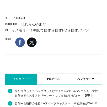
DATE
2018.06.05
WRITTEN BY
せれろんやまだ
TAG
メモリー
初めて自作
自作PC
自作パーツ
SHARE
インタビュー
PCゲーム
ベンチマーク
›
見た目良し！スペック良し！なサイコムのBTOパソコンを、女性
自作erでもあるストリーマー・つつまるがレビュー！【PR】
›
自作erも納得の性能！eスポーツキャスター・平岩康佑がGALLE