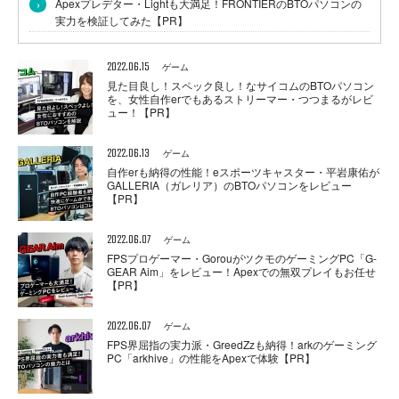
›
Apexプレデター・Lightも大満足！FRONTIERのBTOパソコンの
実力を検証してみた【PR】
2022.06.15
ゲーム
見た目良し！スペック良し！なサイコムのBTOパソコン
を、女性自作erでもあるストリーマー・つつまるがレビ
ュー！【PR】
2022.06.13
ゲーム
自作erも納得の性能！eスポーツキャスター・平岩康佑が
GALLERIA（ガレリア）のBTOパソコンをレビュー
【PR】
2022.06.07
ゲーム
FPSプロゲーマー・GorouがツクモのゲーミングPC「G-
GEAR Aim」をレビュー！Apexでの無双プレイもお任せ
【PR】
2022.06.07
ゲーム
FPS界屈指の実力派・GreedZzも納得！arkのゲーミング
PC「arkhive」の性能をApexで体験【PR】