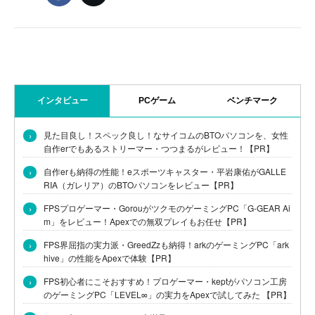
インタビュー
PCゲーム
ベンチマーク
›
見た目良し！スペック良し！なサイコムのBTOパソコンを、女性
自作erでもあるストリーマー・つつまるがレビュー！【PR】
›
自作erも納得の性能！eスポーツキャスター・平岩康佑がGALLE
RIA（ガレリア）のBTOパソコンをレビュー【PR】
›
FPSプロゲーマー・GorouがツクモのゲーミングPC「G-GEAR Ai
m」をレビュー！Apexでの無双プレイもお任せ【PR】
›
FPS界屈指の実力派・GreedZzも納得！arkのゲーミングPC「ark
hive」の性能をApexで体験【PR】
›
FPS初心者にこそおすすめ！プロゲーマー・keptがパソコン工房
のゲーミングPC「LEVEL∞」の実力をApexで試してみた 【PR】