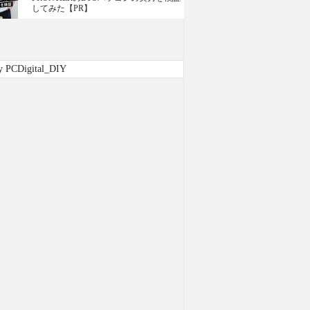
してみた【PR】
y PCDigital_DIY