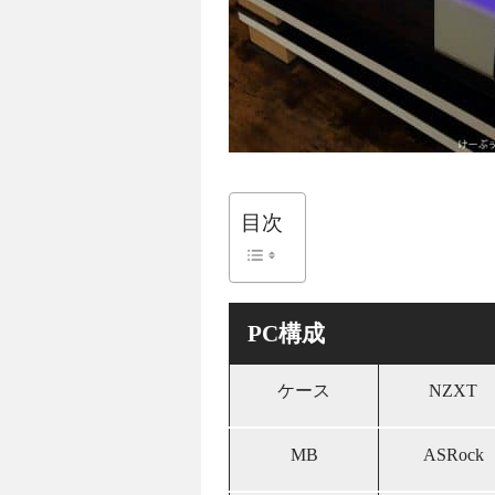
目次
PC構成
ケース
NZXT
MB
ASRock