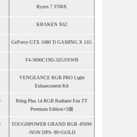
Ryzen 7 3700X
KRAKEN X62
GeForce GTX 1080 Ti GAMING X 11G
F4-3600C19D-32GSXWB
VENGEANCE RGB PRO Light
Enhancement Kit
e
Riing Plus 14 RGB Radiator Fan TT
Premium Edition×5個
e
TOUGHPOWER GRAND RGB -850W
-NON DPS- 80+GOLD