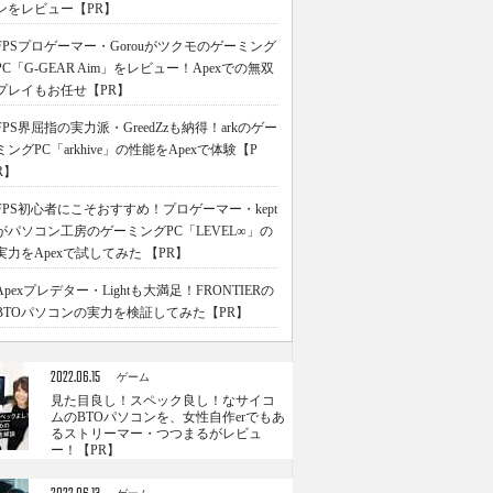
ンをレビュー【PR】
FPSプロゲーマー・Gorouがツクモのゲーミング
PC「G-GEAR Aim」をレビュー！Apexでの無双
プレイもお任せ【PR】
FPS界屈指の実力派・GreedZzも納得！arkのゲー
ミングPC「arkhive」の性能をApexで体験【P
R】
FPS初心者にこそおすすめ！プロゲーマー・kept
がパソコン工房のゲーミングPC「LEVEL∞」の
実力をApexで試してみた 【PR】
Apexプレデター・Lightも大満足！FRONTIERの
BTOパソコンの実力を検証してみた【PR】
2022.06.15
ゲーム
見た目良し！スペック良し！なサイコ
ムのBTOパソコンを、女性自作erでもあ
るストリーマー・つつまるがレビュ
ー！【PR】