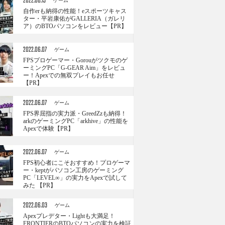
2022.06.13
ゲーム
自作erも納得の性能！eスポーツキャス
ター・平岩康佑がGALLERIA（ガレリ
ア）のBTOパソコンをレビュー【PR】
2022.06.07
ゲーム
FPSプロゲーマー・Gorouがツクモのゲ
ーミングPC「G-GEAR Aim」をレビュ
ー！Apexでの無双プレイもお任せ
【PR】
2022.06.07
ゲーム
FPS界屈指の実力派・GreedZzも納得！
arkのゲーミングPC「arkhive」の性能を
Apexで体験【PR】
2022.06.07
ゲーム
FPS初心者にこそおすすめ！プロゲーマ
ー・keptがパソコン工房のゲーミング
PC「LEVEL∞」の実力をApexで試して
みた 【PR】
2022.06.03
ゲーム
Apexプレデター・Lightも大満足！
FRONTIERのBTOパソコンの実力を検証