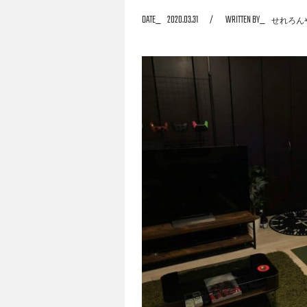
DATE
2020.03.31
WRITTEN BY
せれろん
対して直撃インタビューする『PCデスク晒
ゃってください！』。