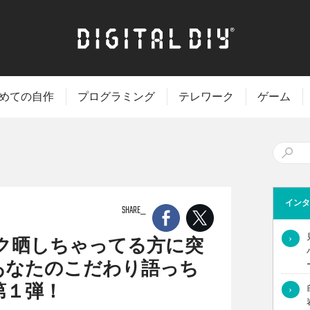
めての自作
プログラミング
テレワーク
ゲーム
インタ
SHARE
›
デスク晒しちゃってる方に突
あなたのこだわり語っち
第１弾！
›
アップされている方に、せれろんやまだが、その「こだわり」に