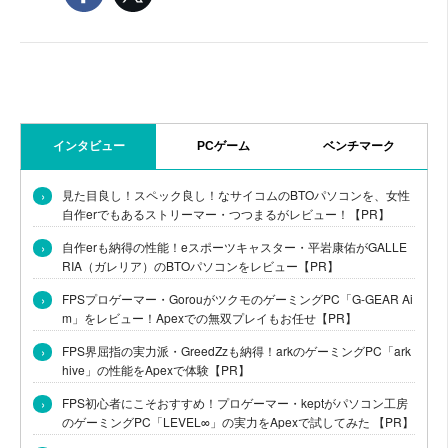
インタビュー
PCゲーム
ベンチマーク
›
見た目良し！スペック良し！なサイコムのBTOパソコンを、女性
自作erでもあるストリーマー・つつまるがレビュー！【PR】
›
自作erも納得の性能！eスポーツキャスター・平岩康佑がGALLE
RIA（ガレリア）のBTOパソコンをレビュー【PR】
›
FPSプロゲーマー・GorouがツクモのゲーミングPC「G-GEAR Ai
m」をレビュー！Apexでの無双プレイもお任せ【PR】
›
FPS界屈指の実力派・GreedZzも納得！arkのゲーミングPC「ark
hive」の性能をApexで体験【PR】
›
FPS初心者にこそおすすめ！プロゲーマー・keptがパソコン工房
のゲーミングPC「LEVEL∞」の実力をApexで試してみた 【PR】