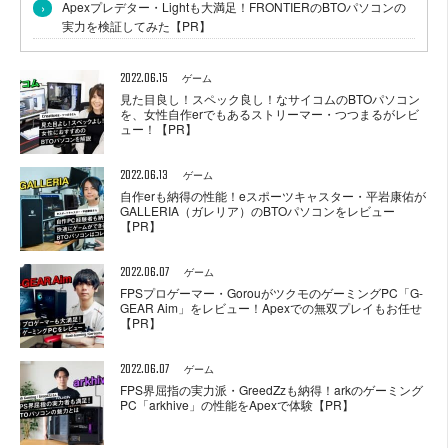
›
Apexプレデター・Lightも大満足！FRONTIERのBTOパソコンの
実力を検証してみた【PR】
2022.06.15
ゲーム
見た目良し！スペック良し！なサイコムのBTOパソコン
を、女性自作erでもあるストリーマー・つつまるがレビ
ュー！【PR】
2022.06.13
ゲーム
自作erも納得の性能！eスポーツキャスター・平岩康佑が
GALLERIA（ガレリア）のBTOパソコンをレビュー
【PR】
2022.06.07
ゲーム
FPSプロゲーマー・GorouがツクモのゲーミングPC「G-
GEAR Aim」をレビュー！Apexでの無双プレイもお任せ
【PR】
2022.06.07
ゲーム
FPS界屈指の実力派・GreedZzも納得！arkのゲーミング
PC「arkhive」の性能をApexで体験【PR】